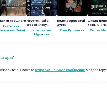
колки прошлого
Неучтенный 3.
Кодекс Арафской
Школа Дико
Угроза клану
дуэли
леса. Книга 
Екатерина
(Альтернативное
рмачкова (Фиби)
Константин
Инна Кублицкая
Сергей Мя
продолжение)
Муравьев
автора?
 спросите: вы можете
отправить личное сообщение
Модератору 