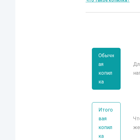
Что такое копилка?
Обычн
ая
Дл
копил
на
ка
Итого
вая
Чт
копил
же
ка