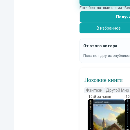
Есть бесплатные главы · Б
Получи
В избранное
От этого автора
Пока нет других опублико
Похожие книги
Фэнтези
Другой Мир
10
за часть
1