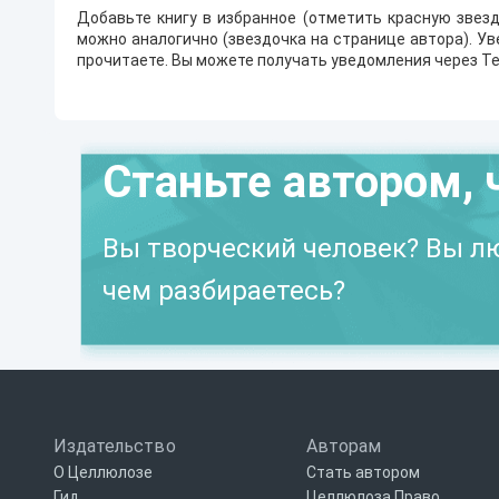
Добавьте книгу в избранное (отметить красную звезд
можно аналогично (звездочка на странице автора). У
прочитаете. Вы можете получать уведомления через Te
Станьте автором, 
Вы творческий человек? Вы лю
чем разбираетесь?
Издательство
Авторам
О Целлюлозе
Стать автором
Гид
Целлюлоза Право