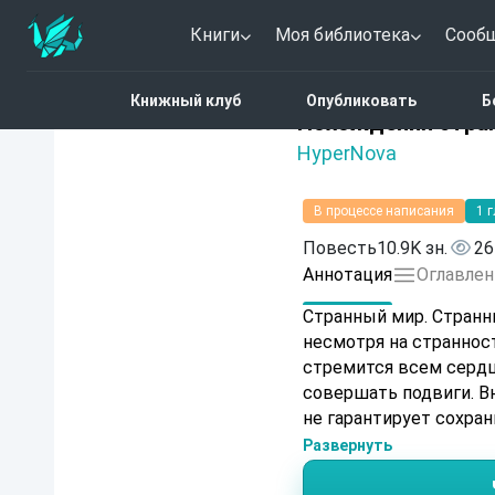
Книги
Моя библиотека
Сооб
Главная
Каталог
Фэн
Книжный клуб
Опубликовать
Б
Нет оценок
Похождения стра
HyperNova
В процессе написания
1 
Повесть
10.9K зн.
26
Аннотация
Оглавлен
Странный мир. Странн
несмотря на странност
стремится всем сердц
совершать подвиги. Внимание! Лютый трэш. Читать на свой страх и риск. Автор
не гарантирует сохран
Развернуть