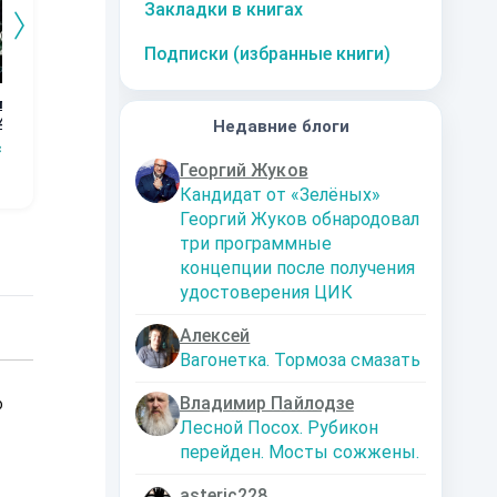
Закладки в книгах
Подписки (избранные книги)
го
Дорога к магии.
Графство
Возвращение
Ор
4
Книга 3
Пограничья.
Кн
Недавние блоги
Наталья
Первые шаги.
сищев
Сергей Мясищев
Сергей Мясищев
Шкуриндина
С
Книга 2
Георгий Жуков
Кандидат от «Зелёных»
Георгий Жуков обнародовал
три программные
концепции после получения
удостоверения ЦИК
Алексей
Вагонетка. Тормоза смазать
Владимир Пайлодзе
о
Лесной Посох. Рубикон
перейден. Мосты сожжены.
asteric228