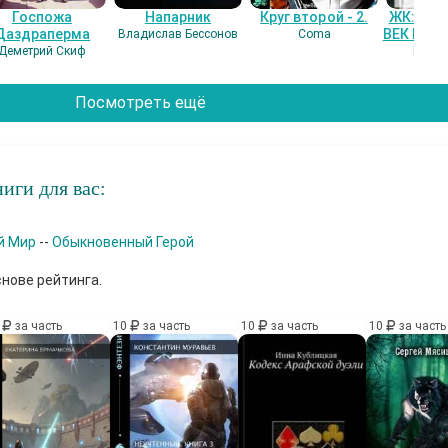
Госпожа
Напарник
Круг второй - 2.
ЖК: СЕ
Даздраперма
ВЕК НАШ
Владислав Бессонов
Coma
Деметрий Скиф
Гость
Посмотреть ещё
иги для вас:
й Мир
--
Обыкновенный Герой
снове рейтинга.
0
за часть
10
за часть
10
за часть
10
за часть