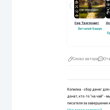
Сэр Троглодит
Ос
Виталий Башун
Е
Слово автора
От
Копилка - сбор денег для
донат, кто-то "на чай" -
писателя за завершение к