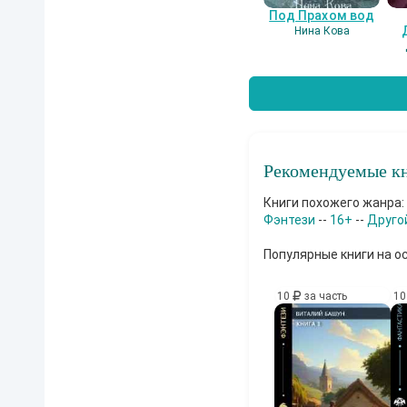
Под Прахом вод
Нина Кова
Рекомендуемые кн
Книги похожего жанра:
Фэнтези
--
16+
--
Друго
Популярные книги на о
10
за часть
1