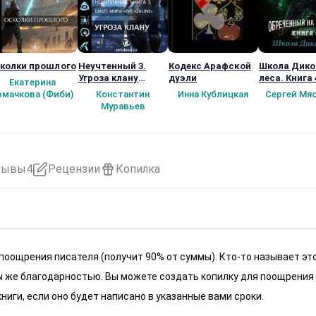
колки прошлого
Неучтенный 3.
Кодекс Арафской
Школа Дико
Угроза клану
дуэли
леса. Книга 
Екатерина
(Альтернативное
рмачкова (Фиби)
Константин
Инна Кублицкая
Сергей Мя
продолжение)
Муравьев
зывы
4
Рецензии
Копилка
 поощрения писателя (получит 90% от суммы). Кто-то называет эт
 мы же благодарностью. Вы можете создать копилку для поощрения
ниги, если оно будет написано в указанные вами сроки.