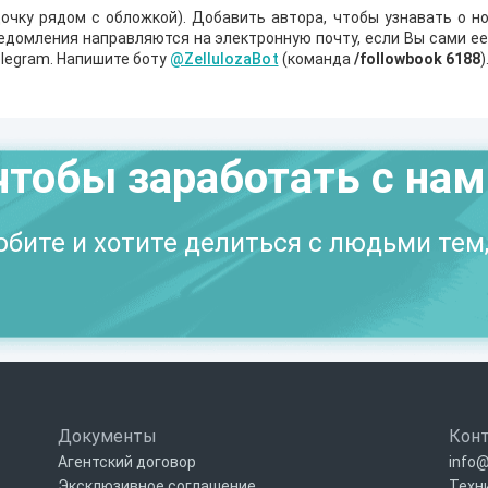
очку рядом с обложкой). Добавить автора, чтобы узнавать о но
ведомления направляются на электронную почту, если Вы сами е
legram. Напишите боту
@ZellulozaBot
(команда
/followbook 6188
)
чтобы заработать с на
бите и хотите делиться с людьми тем,
Документы
Кон
Агентский договор
info@
Эксклюзивное соглашение
Техн