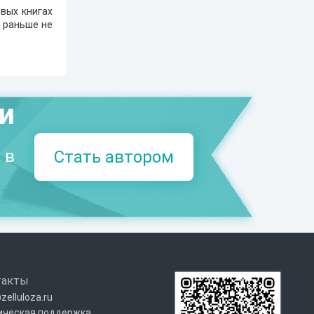
вых книгах
е раньше не
.
ми
 в
Стать автором
такты
zelluloza.ru
ическая поддержка