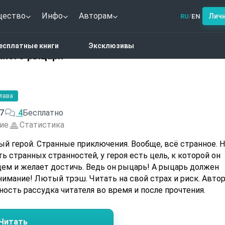
щество
Инфо
Авторам
Лич
RU
EN
/
тези
Похождения странного рыцаря
есплатные книги
Эксклюзивы
нного рыцаря
глава
7
4
Бесплатно
ие
Статистика
ый герой. Странные приключения. Вообще, всё странное. 
ь странных странностей, у героя есть цель, к которой он
ем и желает достичь. Ведь он рыцарь! А рыцарь должен
ность рассудка читателя во время и после прочтения.
Читать