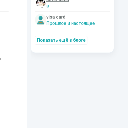
в
visa card
Прошлое и настоящее
Показать ещё в блоге
т