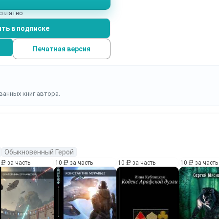
есплатно
ть в подписке
Печатная версия
ванных книг автора.
Обыкновенный Герой
0
за часть
10
за часть
10
за часть
10
за часть