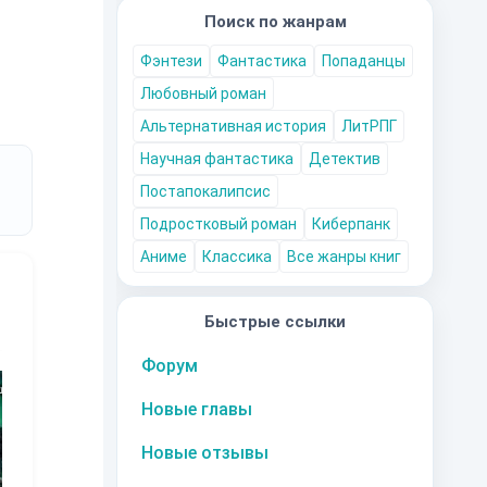
Поиск по жанрам
Фэнтези
Фантастика
Попаданцы
Любовный роман
Альтернативная история
ЛитРПГ
Научная фантастика
Детектив
Постапокалипсис
Подростковый роман
Киберпанк
Аниме
Классика
Все жанры книг
Быстрые ссылки
10
за часть
10
за часть
10
за часть
1
Форум
Новые главы
Новые отзывы