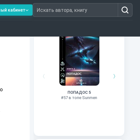
ный кабинет
Искать автора, книгу
Книги из топ-100
Двенадц
#30 в 
Но
ПОПАДОС 5
#57 в топе Sunmen