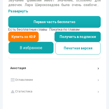
Звучание фамилии имеет значение, особенно для
девочек. Лара Широкозадова была очень озабочена
доставшейся ей фамилией от отца. Простой рассказ о
Развернуть
жизненных сложностях молодой девушки достигшей
звездности благодаря шутке учителя.
Первая часть бесплатно
Есть бесплатные главы · Покупка по главам
Получить в подписке
В избранное
Печатная версия
Аннотация
Оглавление
Статистика