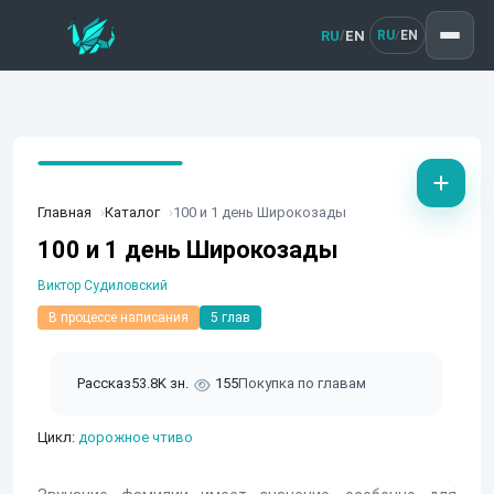
RU
EN
/
RU
EN
/
Главная
Каталог
100 и 1 день Широкозады
100 и 1 день Широкозады
Виктор Судиловский
В процессе написания
5 глав
Рассказ
53.8K зн.
155
Покупка по главам
Цикл:
дорожное чтиво