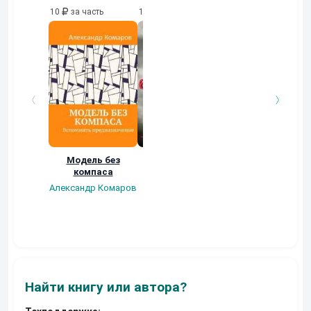
10
за часть
10
за часть
10
за часть
Модель без
Триумф
Дом со Скрипом
компаса
безголовых
Аксюта Янсен
Александр Комаров
Роман Глушков
Найти книгу или автора?