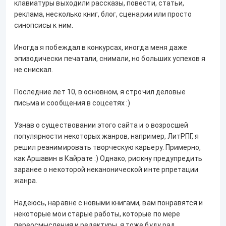
клавиатуры выходили рассказы, повести, статьи,
реклама, несколько книг, блог, сценарии или просто
синопсисы к ним.
Иногда я побеждал в конкурсах, иногда меня даже
эпизодически печатали, снимали, но больших успехов я
не снискал.
Последние лет 10, в основном, я строчил деловые
письма и сообщения в соцсетях :)
Узнав о существовании этого сайта и о возросшей
популярности некоторых жанров, например, ЛитРПГ, я
решил реанимировать творческую карьеру. Примерно,
как Аршавин в Кайрате :) Однако, рискну предупредить
заранее о некоторой неканонической инте рпретации
жанра.
Надеюсь, наравне с новыми книгами, вам понравятся и
некоторые мои старые работы, которые по мере
переосмысления и редактуры, я тоже буду рад