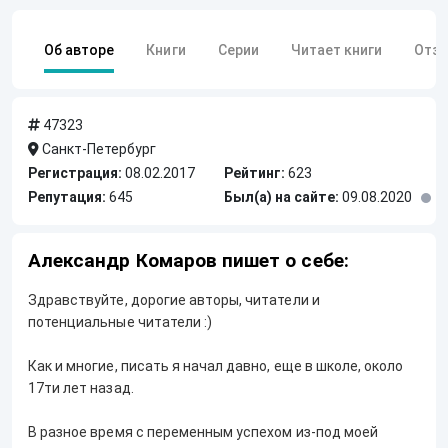
Об авторе
Книги
Серии
Читает книги
Отз
47323
Санкт-Петербург
Регистрация:
08.02.2017
Рейтинг:
623
Репутация:
645
Был(а) на сайте:
09.08.2020
Александр Комаров пишет о себе:
Здравствуйте, дорогие авторы, читатели и
потенциальные читатели :)
Как и многие, писать я начал давно, еще в школе, около
17ти лет назад.
В разное время с переменным успехом из-под моей