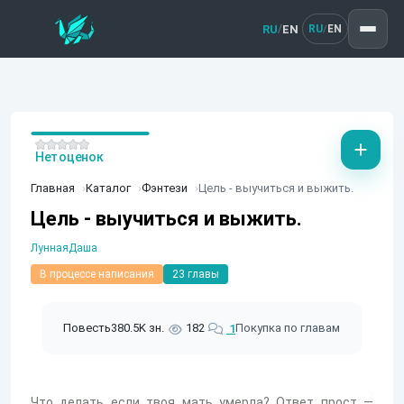
RU
EN
/
RU
EN
/
Нет оценок
Главная
Каталог
Фэнтези
Цель - выучиться и выжить.
Цель - выучиться и выжить.
ЛуннаяДаша
В процессе написания
23 главы
Повесть
380.5K зн.
182
Покупка по главам
1
Что делать если твоя мать умерла? Ответ прост —