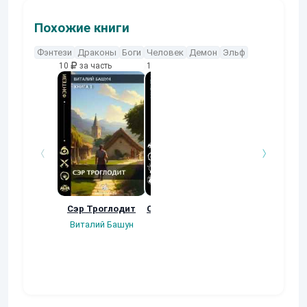
Похожие книги
Фэнтези
Драконы
Боги
Человек
Демон
Эльф
10
за часть
10
за часть
10
за часть
Сэр Троглодит
Осколки прошлого
Неучтенный 3
Угроза клану
Виталий Башун
Екатерина
(Альтернативн
Ермачкова (Фиби)
продолжение
Константин
Муравьев