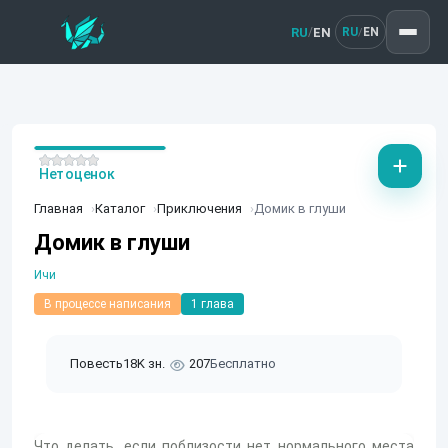
RU
EN
/
RU
EN
/
Нет оценок
Главная
Каталог
Приключения
Домик в глуши
Домик в глуши
Ичи
В процессе написания
1 глава
Повесть
18K зн.
207
Бесплатно
Что делать, если поблизости нет нормального места