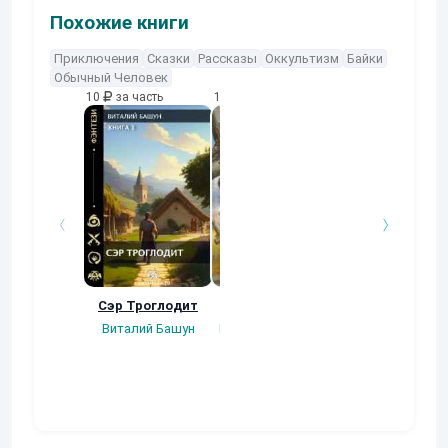
Похожие книги
Приключения
Сказки
Рассказы
Оккультизм
Байки
Обычный Человек
10
за часть
10
за часть
10
за часть
Сэр Троглодит
Потерянная.
Кровавый турн
Виталий Башун
Плотников Сергей
Gatts