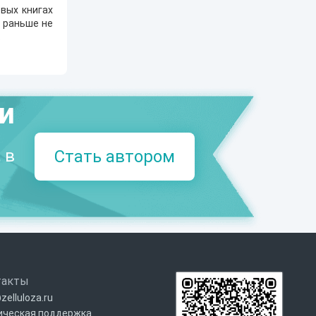
вых книгах
е раньше не
.
ми
 в
Стать автором
такты
zelluloza.ru
ическая поддержка