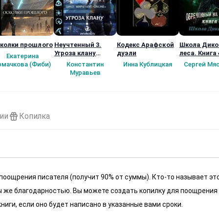
колки прошлого
Неучтенный 3.
Кодекс Арафской
Школа Дико
Угроза клану
дуэли
леса. Книга 
Екатерина
(Альтернативное
рмачкова (Фиби)
Константин
Инна Кублицкая
Сергей Мя
продолжение)
Муравьев
ии
Копилка
 поощрения писателя (получит 90% от суммы). Кто-то называет эт
 мы же благодарностью. Вы можете создать копилку для поощрения
ниги, если оно будет написано в указанные вами сроки.