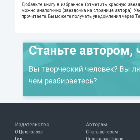
Добавьте книгу в избранное (отметить красную звезд
можно аналогично (звездочка на странице автора). У
прочитаете. Вы можете получать уведомления через Te
Станьте автором, 
Вы творческий человек? Вы лю
чем разбираетесь?
Издательство
Авторам
О Целлюлозе
Стать автором
Гид
Целлюлоза Право