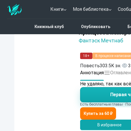
Книги
Моя библиотека
Сооб
Главная
Каталог
Фэн
Книжный клуб
Опубликовать
Б
Нет оценок
Принцесса немёр
Фантэск Мечтнаб
18+
В процессе написани
Повесть
303.5K зн.
3
Аннотация
Оглавлен
Не удаляю, так как вс
Первая ч
Есть бесплатные главы · По
В избранное