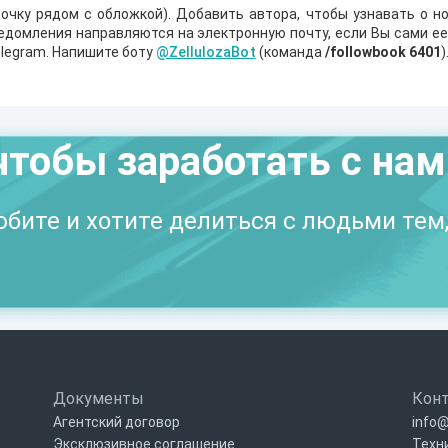
очку рядом с обложкой). Добавить автора, чтобы узнавать о но
ведомления направляются на электронную почту, если Вы сами е
legram. Напишите боту
@ZellulozaBot
(команда
/followbook 6401
)
чтобы заработать с на
бите и хотите делиться с людьми тем,
Документы
Кон
Агентский договор
info@
Эксклюзивное соглашение
Техн