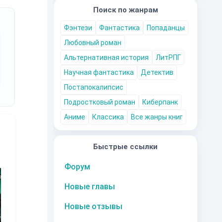
Поиск по жанрам
Фэнтези
Фантастика
Попаданцы
Любовный роман
Альтернативная история
ЛитРПГ
Научная фантастика
Детектив
Постапокалипсис
Подростковый роман
Киберпанк
Аниме
Классика
Все жанры книг
Быстрые ссылки
10
за часть
10
за часть
10
за часть
1
Форум
Новые главы
Новые отзывы