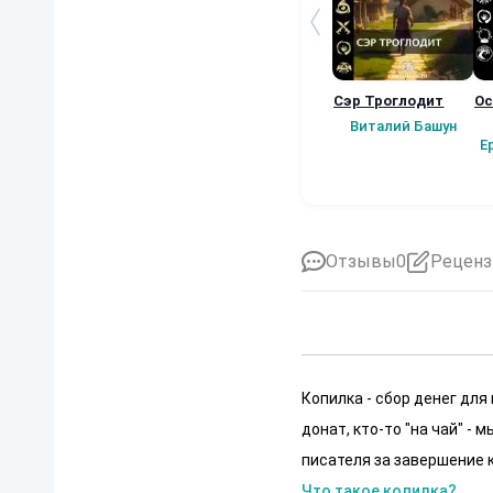
Сэр Троглодит
Ос
Виталий Башун
Е
Отзывы
0
Реценз
Копилка - сбор денег для
донат, кто-то "на чай" -
писателя за завершение к
Что такое копилка?