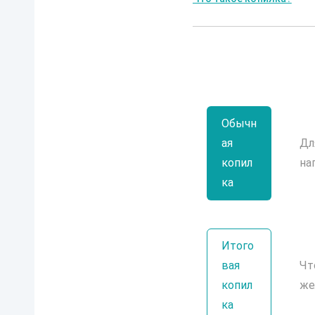
Обычн
ая
Дл
копил
на
ка
Итого
вая
Чт
копил
же
ка