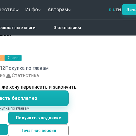
щество
Инфо
Авторам
Лич
RU
EN
/
тези
Принцесса немёртвых
есплатные книги
Эксклюзивы
твых
я
7 глав
12
Покупка по главам
ие
Статистика
ё же хочу переписать и закончить.
асть бесплатно
купка по главам
Получить в подписке
Печатная версия