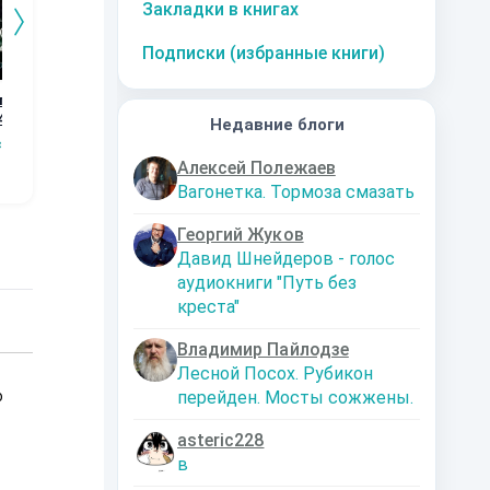
Закладки в книгах
Подписки (избранные книги)
го
Дорога к магии.
Графство
Возвращение
Ор
4
Книга 3
Пограничья.
Кн
Недавние блоги
Наталья
Первые шаги.
сищев
Сергей Мясищев
Сергей Мясищев
Шкуриндина
С
Книга 2
Алексей Полежаев
Вагонетка. Тормоза смазать
Георгий Жуков
Давид Шнейдеров - голос
аудиокниги "Путь без
креста"
Владимир Пайлодзе
Лесной Посох. Рубикон
о
перейден. Мосты сожжены.
asteric228
в