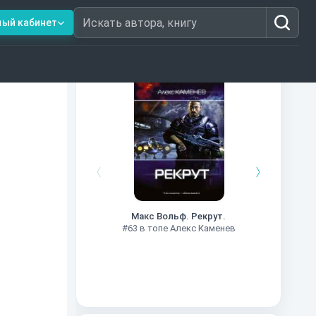
ный кабинет
Искать автора, книгу
Книги из топ-100
#7
Макс Вольф. Рекрут.
#63 в топе Алекс Каменев