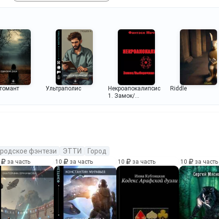
томант
Ультраполис
Некроапокалипсис
Riddle
1. Замок/
Выборочная
слепота.
ородское фэнтези
ЭТТИ
Город
0
за часть
10
за часть
10
за часть
10
за часть