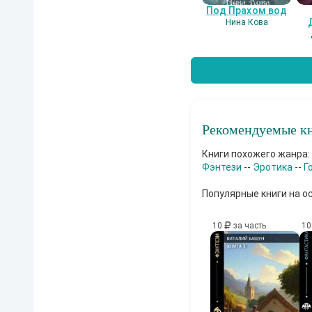
Под Прахом вод
Нина Кова
Рекомендуемые кн
Книги похожего жанра:
Фэнтези
--
Эротика
--
Г
Популярные книги на о
10
за часть
1