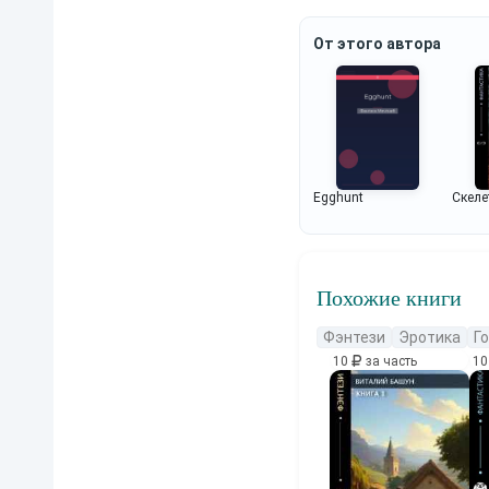
От этого автора
Egghunt
Скеле
Похожие книги
Фэнтези
Эротика
Г
10
за часть
1