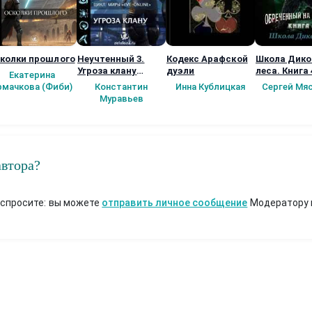
колки прошлого
Неучтенный 3.
Кодекс Арафской
Школа Дико
Угроза клану
дуэли
леса. Книга 
Екатерина
(Альтернативное
рмачкова (Фиби)
Константин
Инна Кублицкая
Сергей Мя
продолжение)
Муравьев
автора?
 спросите: вы можете
отправить личное сообщение
Модератору 