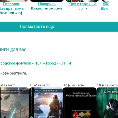
Госпожа
Напарник
Круг второй - 2.
ЖК: СЕ
Даздраперма
ВЕК НАШ
Владислав Бессонов
Coma
Деметрий Скиф
Гость
Посмотреть ещё
иги для вас:
ородское фэнтези
--
16+
--
Город
--
ЭТТИ
снове рейтинга.
0
за часть
10
за часть
10
за часть
10
за часть