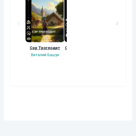
Сэр Троглодит
Осколки прошлого
Неучтенный 3
Угроза клану
Виталий Башун
Екатерина
(Альтернативн
Ермачкова (Фиби)
продолжение
Константин
Муравьев