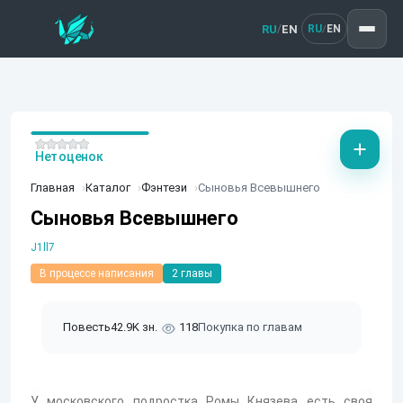
RU
EN
/
RU
EN
/
Нет оценок
Главная
Каталог
Фэнтези
Сыновья Всевышнего
Сыновья Всевышнего
J1ll7
В процессе написания
2 главы
Повесть
42.9K зн.
118
Покупка по главам
У московского подростка Ромы Князева есть своя