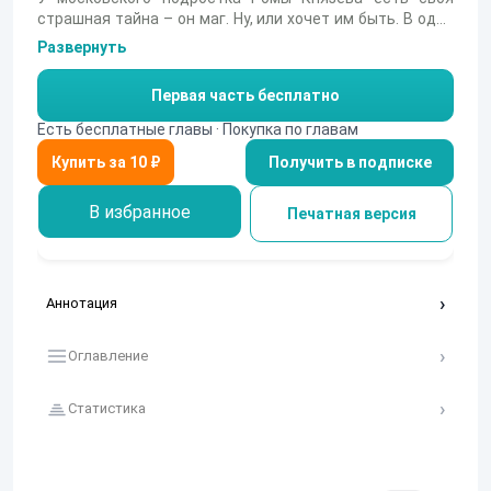
страшная тайна – он маг. Ну, или хочет им быть. В один
прекрасный день он встречает Наставника и
Развернуть
ввязывается в охоту за загадочным магическим
артефактом. Таинственный диск оказывается Картой,
Первая часть бесплатно
которая помогает ему найти Ключ и даёт возможность
обрести знание о себе, о мире и смысле жизни.
Есть бесплатные главы · Покупка по главам
Получить в подписке
В избранное
Печатная версия
Аннотация
Оглавление
Статистика