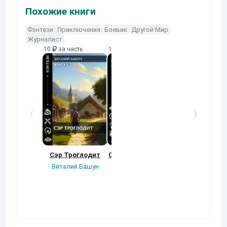
Похожие книги
Фэнтези
Приключения
Боевик
Другой Мир
Журналист
10
за часть
10
за часть
10
за часть
Сэр Троглодит
Осколки прошлого
Неучтенный 3
Угроза клану
Виталий Башун
Екатерина
(Альтернативн
Ермачкова (Фиби)
продолжение
Константин
Муравьев