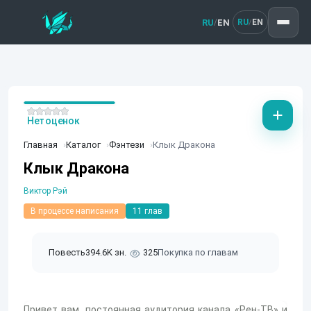
RU
EN
/
RU
EN
/
Нет оценок
Главная
Каталог
Фэнтези
Клык Дракона
Клык Дракона
Виктор Рэй
В процессе написания
11 глав
Повесть
394.6K зн.
325
Покупка по главам
Привет вам, постоянная аудитория канала «Рен-ТВ» и