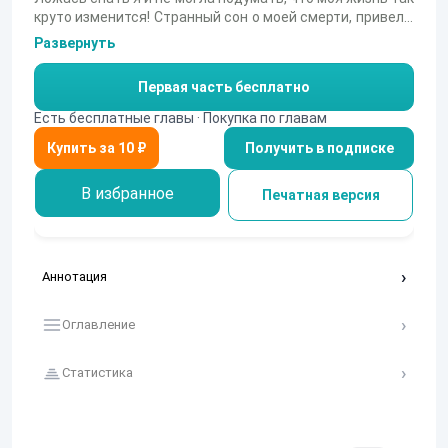
круто изменится! Странный сон о моей смерти, привел к
тому, что я оказалась в другом мире. А еще и псих,
Развернуть
который знает, что я с Земли и чуть не убил моего
напарника. Все бы ничего, но когда я была уверена, что
Первая часть бесплатно
все позади. Он дарует мне " Свадебный подарок" ...
Есть бесплатные главы · Покупка по главам
Получить в подписке
В избранное
Печатная версия
Аннотация
Оглавление
Статистика