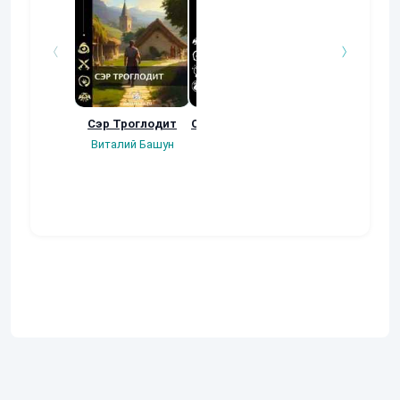
Сэр Троглодит
Осколки прошлого
Неучтенный 3
Угроза клану
Виталий Башун
Екатерина
(Альтернативн
Ермачкова (Фиби)
продолжение
Константин
Муравьев