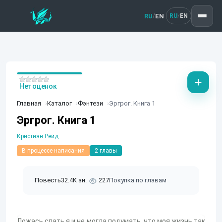
RU
EN
/
RU
EN
/
Нет оценок
Главная
Каталог
Фэнтези
Эргрог. Книга 1
Эргрог. Книга 1
Кристиан Рейд
В процессе написания
2 главы
Повесть
32.4K зн.
227
Покупка по главам
Ложась спать я и не могла подумать, что моя жизнь так