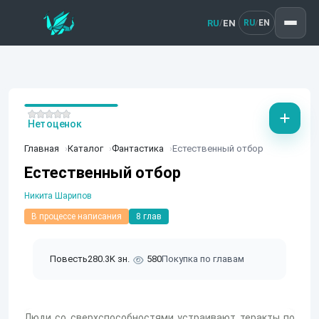
RU
EN
/
RU
EN
/
Нет оценок
Главная
Каталог
Фантастика
Естественный отбор
Естественный отбор
Никита Шарипов
В процессе написания
8 глав
Повесть
280.3K зн.
580
Покупка по главам
Люди со сверхспособностями устраивают теракты по