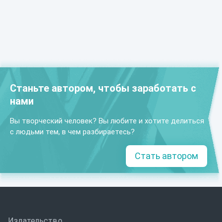
Станьте автором, чтобы заработать с
нами
Вы творческий человек? Вы любите и хотите делиться
с людьми тем, в чем разбираетесь?
Стать автором
Издательство