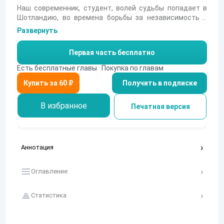
Наш современник, студент, волей судьбы попадает в
Шотландию, во времена борьбы за независимость с
Англией. Времена последнего якобитского восстания
Развернуть
1745-46 кровавы и страшны. Шотландия разорена. Нет,
герой не будет мессией, не поведет полки в бой - он не
Первая часть бесплатно
супермен, способный изготовить нарезные ружья
одним взмахом ресниц - он обычный человек. Вступив в
Есть бесплатные главы · Покупка по главам
клан, он пытается в меру сил помогать Шотландии
Получить в подписке
обрести свободу.
В избранное
Печатная версия
Аннотация
Оглавление
Статистика