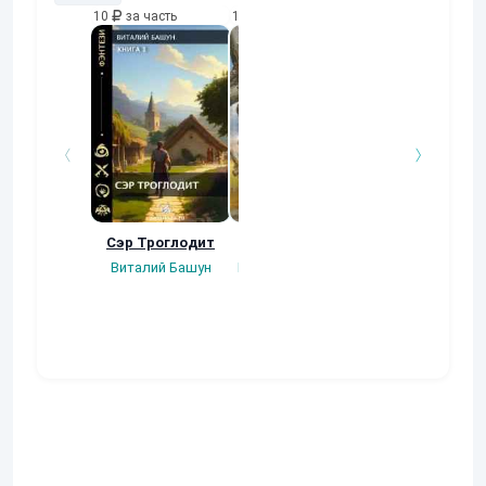
10
за часть
10
за часть
10
за часть
Сэр Троглодит
Потерянная.
Кровавый турн
Виталий Башун
Плотников Сергей
Gatts