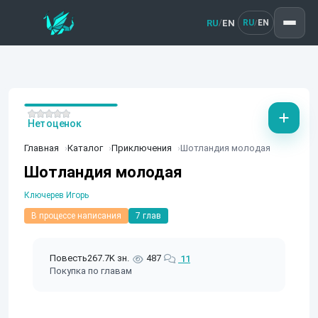
RU
EN
/
RU
EN
/
Нет оценок
Главная
Каталог
Приключения
Шотландия молодая
Шотландия молодая
Ключерев Игорь
В процессе написания
7 глав
Повесть
267.7K зн.
487
11
Покупка по главам