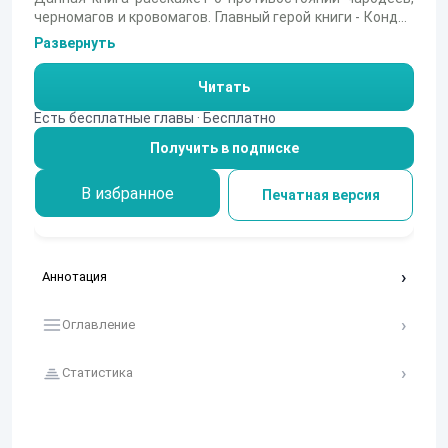
черномагов и кровомагов. Главный герой книги - Кондар
Даркус, выпускник интерната для умственно отсталых
Развернуть
детей, куда попал он совсем не из-за отсталости или
неполноценности, откроет для себя новый мир, полный
Читать
опасностей, новую жизнь, полную важных решений,
встретит новых друзей и новых врагов.
Есть бесплатные главы · Бесплатно
Получить в подписке
В избранное
Печатная версия
Аннотация
Оглавление
Статистика