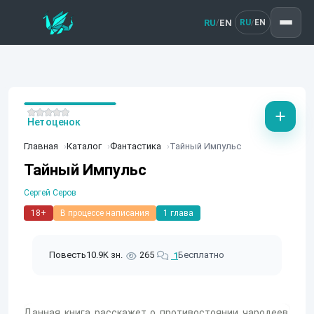
RU
EN
/
RU
EN
/
Нет оценок
Главная
Каталог
Фантастика
Тайный Импульс
Тайный Импульс
Сергей Серов
18+
В процессе написания
1 глава
Повесть
10.9K зн.
265
Бесплатно
1
Данная книга расскажет о противостоянии чародеев,