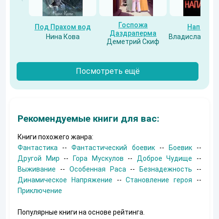
Госпожа
Под Прахом вод
Напарни
Даздраперма
Нина Кова
Владислав Бес
Деметрий Скиф
Посмотреть ещё
Рекомендуемые книги для вас:
Книги похожего жанра:
Фантастика
--
Фантастический боевик
--
Боевик
--
Другой Мир
--
Гора Мускулов
--
Доброе Чудище
--
Выживание
--
Особенная Раса
--
Безнадежность
--
Динамическое Напряжение
--
Становление героя
--
Приключение
Популярные книги на основе рейтинга.