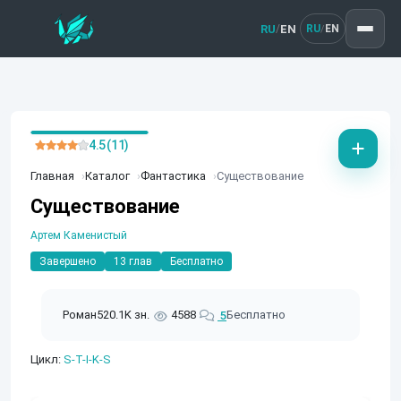
RU
EN
/
RU
EN
/
4.5 (11)
Главная
Каталог
Фантастика
Существование
Существование
Артем Каменистый
Завершено
13 глав
Бесплатно
Роман
520.1K зн.
4588
Бесплатно
5
Цикл:
S-T-I-K-S