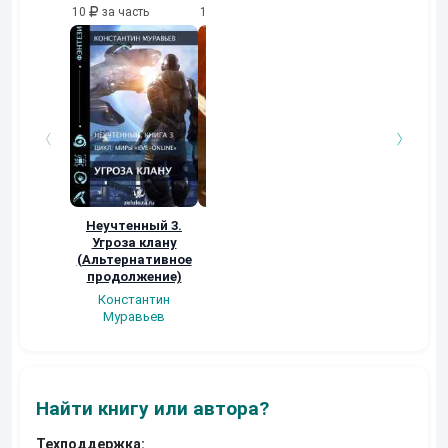
10
за часть
10
за часть
10
за часть
Неучтенный 3.
Возвращение
УДАВЬЯ ЯМА
Угроза клану
Наталья
Кер Рей
(Альтернативное
Шкуриндина
продолжение)
Константин
Муравьев
Найти книгу или автора?
Техподдержка: