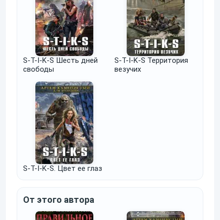
S-T-I-K-S Шесть дней
S-T-I-K-S Территория
свободы
везучих
S-T-I-K-S. Цвет ее глаз
От этого автора