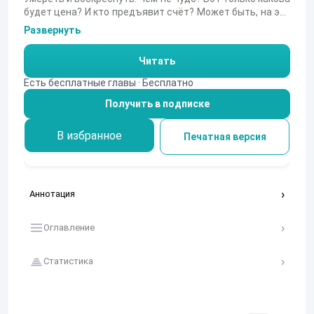
будет цена? И кто предъявит счёт? Может быть, на эти
вопросы сможет ответить колдовской фамильяр, что
Развернуть
привязан к проклятому Сердцу Аль-Даура? К тому
самому, что теперь бьется в груди Павла.
Читать
Есть бесплатные главы · Бесплатно
Получить в подписке
В избранное
Печатная версия
Аннотация
Оглавление
Статистика