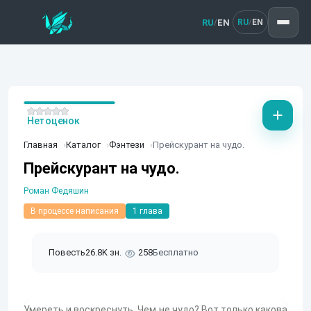
RU
EN
/
RU
EN
/
Нет оценок
Главная
Каталог
Фэнтези
Прейскурант на чудо.
Прейскурант на чудо.
Роман Федяшин
В процессе написания
1 глава
Повесть
26.8K зн.
258
Бесплатно
Умереть и воскреснуть. Чем не чудо? Вот только какова