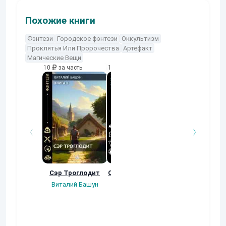
Похожие книги
Фэнтези
Городское фэнтези
Оккультизм
Проклятья Или Пророчества
Артефакт
Магические Вещи
10
за часть
10
за часть
10
за часть
Сэр Троглодит
Осколки прошлого
Неучтенный 3
Угроза клану
Виталий Башун
Екатерина
(Альтернативн
Ермачкова (Фиби)
продолжение
Константин
Муравьев