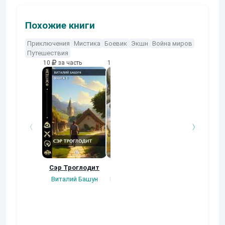
Похожие книги
Приключения
Мистика
Боевик
Экшн
Война миров
Путешествия
10
за часть
10
за часть
10
за часть
Сэр Троглодит
Потерянная.
Кровавый турн
Виталий Башун
Плотников Сергей
Gatts