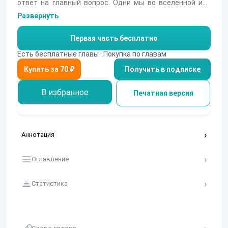
ответ на главный вопрос. Одни мы во вселенной или
нет. Он открывает неизвестный ранее науке закон и в
Развернуть
дальнейшем создает машину, которая способна
трансформировать и переносить физические тела
Первая часть бесплатно
через тонкие энергетические миры. Корпорация,
которая помогала Александру во всем, снаряжает
Есть бесплатные главы · Покупка по главам
экспедицию и никто не знает, чем она закончится. P.S.
Получить в подписке
Все, что вы прочтете, это художественный вымысел
автора. История, которая не несет никакой смысловой
нагрузки.
В избранное
Печатная версия
Аннотация
Оглавление
Статистика