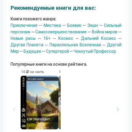
Рекомендуемые книги для вас:
Книги похожего жанра:
Приключения
--
Мистика
--
Боевик
--
Экшн
--
Сильный
персонаж
--
Самосовершенствование
--
Война миров
--
Новые расы
--
16+
--
Космос
--
Дальний Космос
--
Другая Планета
--
Параллельная Вселенная
--
Другой
Мир
--
Будущее
--
Супергерой
--
Чокнутый Профессор
Популярные книги на основе рейтинга.
10
за часть
10
за часть
10
за часть