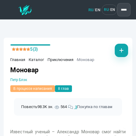
RU
EN
/
RU
EN
/
5 (3)
Главная
Каталог
Приключения
Моновар
Моновар
Петр Блэк
В процессе написания
8 глав
Повесть
98.3K зн.
564
Покупка по главам
3
Известный ученый – Александр Моновар смог найти