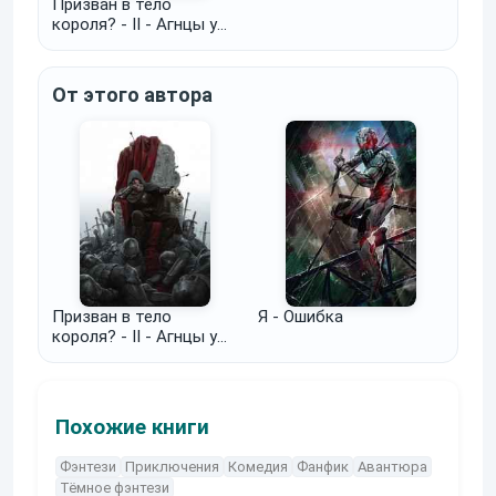
Призван в тело
короля? - II - Агнцы у
порога
От этого автора
Призван в тело
Я - Ошибка
короля? - II - Агнцы у
порога
Похожие книги
Фэнтези
Приключения
Комедия
Фанфик
Авантюра
Тёмное фэнтези