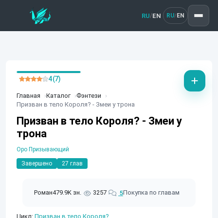
RU
EN
/
RU
EN
/
4 (7)
Главная
Каталог
Фэнтези
Призван в тело Короля? - Змеи у трона
Призван в тело Короля? - Змеи у
трона
Оро Призывающий
Завершено
27 глав
Роман
479.9K зн.
3257
Покупка по главам
5
Цикл:
Призван в тело Короля?