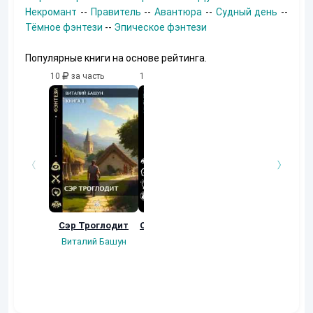
Некромант
--
Правитель
--
Авантюра
--
Судный день
--
Тёмное фэнтези
--
Эпическое фэнтези
Популярные книги на основе рейтинга.
10
за часть
10
за часть
10
за часть
Сэр Троглодит
Осколки прошлого
Неучтенный 3.
Угроза клану
Виталий Башун
Екатерина
(Альтернативное
Ермачкова (Фиби)
продолжение)
Константин
Муравьев