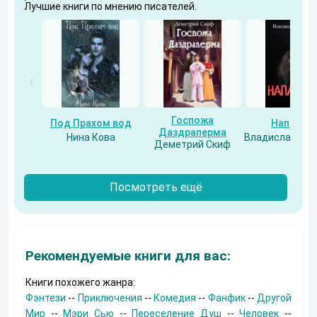
Лучшие книги по мнению писателей.
Госпожа
Под Прахом вод
Напарни
Даздраперма
Нина Кова
Владислав Бес
Деметрий Скиф
Посмотреть ещё
Рекомендуемые книги для вас:
Книги похожего жанра:
Фэнтези
--
Приключения
--
Комедия
--
Фанфик
--
Другой
Мир
--
Мэри Сью
--
Переселение Душ
--
Человек
--