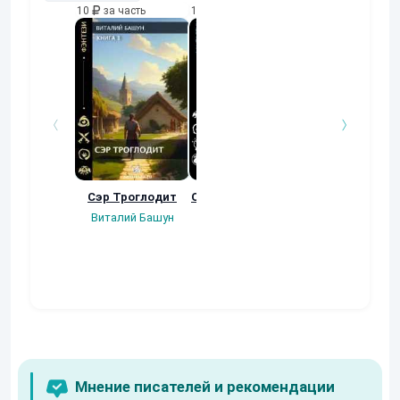
10
за часть
10
за часть
10
за часть
Сэр Троглодит
Осколки прошлого
Неучтенный 3
Угроза клану
Виталий Башун
Екатерина
(Альтернативн
Ермачкова (Фиби)
продолжение
Константин
Муравьев
Мнение писателей и рекомендации