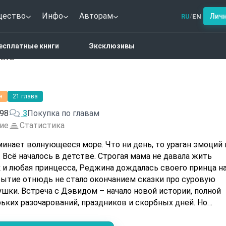
щество
Инфо
Авторам
Лич
RU
EN
/
тези
Счастливая Реджина
есплатные книги
Эксклюзивы
ина
я
21 глава
98
3
Покупка по главам
ие
Статистика
нает волнующееся море. Что ни день, то ураган эмоций 
Всё началось в детстве. Строгая мама не давала жить
к и любая принцесса, Реджина дождалась своего принца н
обытие отнюдь не стало окончанием сказки про суровую
шки. Встреча с Дэвидом – начало новой истории, полной
ьких разочарований, праздников и скорбных дней. Но
нь напоминает реальную жизнь, со свойственной ей
нзурной лексикой героев. Да! А куда без матов, когда