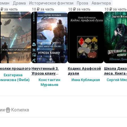
оман
Драма
Историческое фэнтези
Проза
Авантюра
0
за часть
10
за часть
10
за часть
10
за часть
колки прошлого
Неучтенный 3.
Кодекс Арафской
Школа Дико
Угроза клану
дуэли
леса. Книга 
Екатерина
(Альтернативное
рмачкова (Фиби)
Константин
Инна Кублицкая
Сергей Мя
продолжение)
Муравьев
ии
Копилка