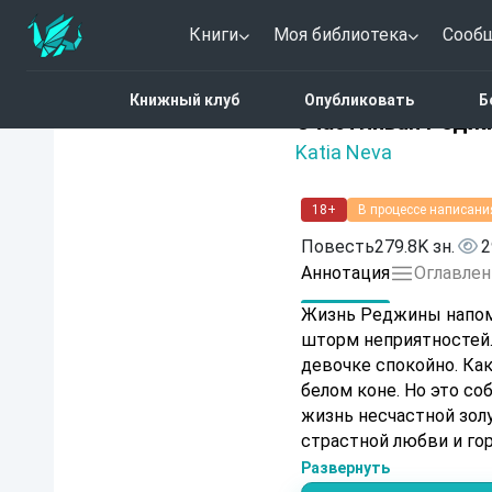
Книги
Моя библиотека
Сооб
Главная
Каталог
Фэн
Книжный клуб
Опубликовать
Б
5 (1)
Счастливая Редж
Katia Neva
18+
В процессе написани
Повесть
279.8K зн.
2
Аннотация
Оглавлен
Жизнь Реджины напоми
шторм неприятностей. 
девочке спокойно. Ка
белом коне. Но это с
жизнь несчастной золу
страстной любви и гор
осторожно, сюжет оче
Развернуть
напряжённостью и неце