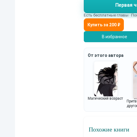
Первая ч
вокруг творится наст
Есть бесплатные главы · По
В избранное
От этого автора
Магический возраст
Притв
друг
Похожие книги