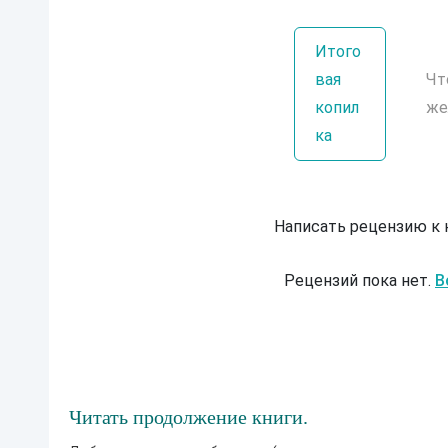
Итого
вая
Чт
копил
же
ка
Написать рецензию к
Рецензий пока нет.
В
Читать продолжение книги.