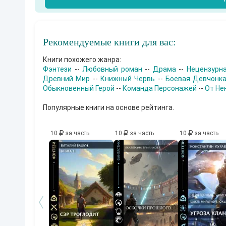
Рекомендуемые книги для вас:
Книги похожего жанра:
Фэнтези
--
Любовный роман
--
Драма
--
Нецензурна
Древний Мир
--
Книжный Червь
--
Боевая Девчонка
Обыкновенный Герой
--
Команда Персонажей
--
От Не
Популярные книги на основе рейтинга.
10
за часть
10
за часть
10
за часть