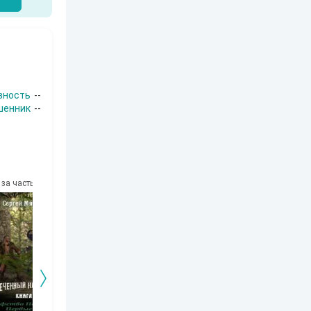
вность
--
шенник
--
за часть
10
за часть
10
за часть
10
за часть