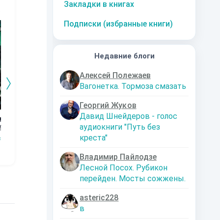
Закладки в книгах
10
за часть
10
за часть
10
за часть
1
Подписки (избранные книги)
Недавние блоги
Алексей Полежаев
Вагонетка. Тормоза смазать
Георгий Жуков
Давид Шнейдеров - голос
го
Дорога к магии.
Графство
Возвращение
Ор
аудиокниги "Путь без
4
Книга 3
Пограничья.
Кн
Наталья
Первые шаги.
креста"
сищев
Сергей Мясищев
Сергей Мясищев
Шкуриндина
С
Книга 2
Владимир Пайлодзе
Лесной Посох. Рубикон
перейден. Мосты сожжены.
asteric228
в