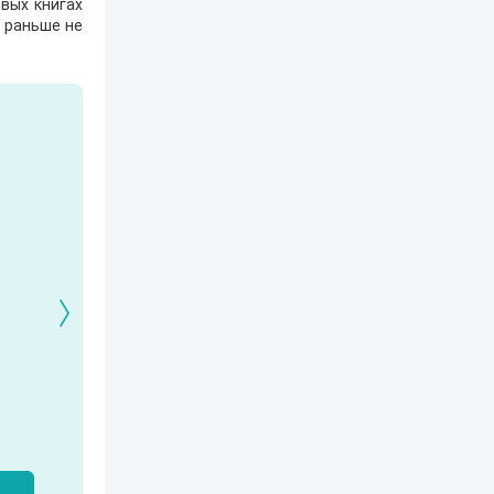
вых книгах
е раньше не
.
Кто я? Или как
1. Ксенолог с
2120: В гостях у
найти себя в
пересадочной
внуков
современном мире
станции
Александр Никатор
nastyaaaacha
Аксюта Янсен
м