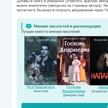
Добавьте книгу в избранное (отметить красную звезд
можно аналогично (звездочка на странице автора). У
прочитаете. Вы можете получать уведомления через Te
Мнение писателей и рекомендации
Лучшие книги по мнению писателей.
Под Прахом вод
Госпожа
Напа
Даздраперма
Нина Кова
Владислав 
Деметрий Скиф