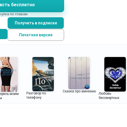
асть бесплатно
оящая чертовщина?
купка по главам
Получить в подписке
Печатная версия
Сказка про амнезию
Разговор по
Любовь
орись моим
телефону
бессмертных
ом