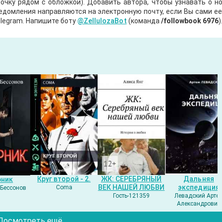
очку рядом с обложкой). Добавить автора, чтобы узнавать о но
ведомления направляются на электронную почту, если Вы сами е
legram. Напишите боту
@ZellulozaBot
(команда
/followbook 6976
)
Круг второй - 2.
ЖК: СЕРЕБРЯНЫЙ
Дальняя
рник
ВЕК НАШЕЙ ЛЮБВИ
экспедиция
Coma
Бессонов
Гость-121359
Левадский Арте
Александрович
Посмотреть ещё