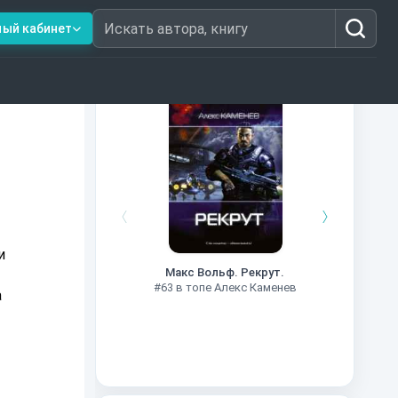
ный кабинет
Искать автора, книгу
Книги из топ-100
#7
и
Макс Вольф. Рекрут.
#63 в топе Алекс Каменев
а