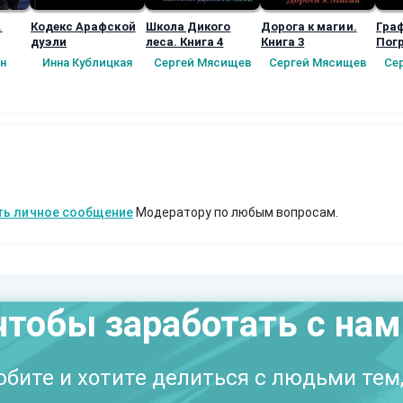
.
Кодекс Арафской
Школа Дикого
Дорога к магии.
Гра
дуэли
леса. Книга 4
Книга 3
Пог
ное
Пер
н
Инна Кублицкая
Сергей Мясищев
Сергей Мясищев
Се
)
Книг
в
ть личное сообщение
Модератору по любым вопросам.
чтобы заработать с на
бите и хотите делиться с людьми тем,