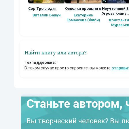
Сэр Троглодит
Осколки прошлого
Неучтенный 3
Угроза клану
Виталий Башун
Екатерина
(Альтернатив
Ермачкова (Фиби)
Константи
продолжение
Муравье
Найти книгу или автора?
Техподдержка:
В таком случае просто спросите: вы можете
отправи
Станьте автором, 
Вы творческий человек? Вы лю