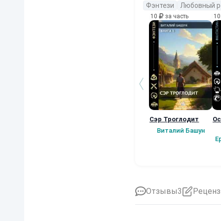
Фэнтези
Любовный р
10
за часть
1
Сэр Троглодит
Ос
Виталий Башун
Е
Отзывы
3
Реценз