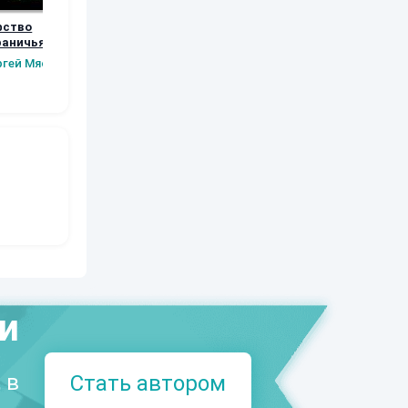
фство
Возвращение
Орки Тарилана.
Рябь
раничья.
Книга 5
Наталья
Шаров Конста
вые шаги.
ргей Мясищев
Шкуриндина
Сергей Мясищев
Викторов
а 2
ми
 в
Стать автором