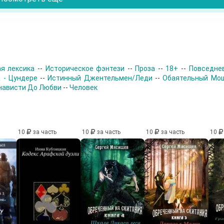
я лексика
--
Историческое фэнтези
--
Проза
--
18+
--
Повседне
 - Цундере
--
Истинный Джентельмен/Леди
--
Обаятельный Мо
нависти До Любви
--
Человек
10
за часть
10
за часть
10
за часть
10