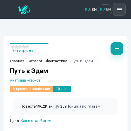
RU
EN
/
RU
EN
/
Нет оценок
Главная
Каталог
Фантастика
Путь в Эдем
Путь в Эдем
Анатолий Агарков
В процессе написания
10 глав
Повесть
196.2K зн.
259
Покупка по главам
Цикл:
Как я стал Богом