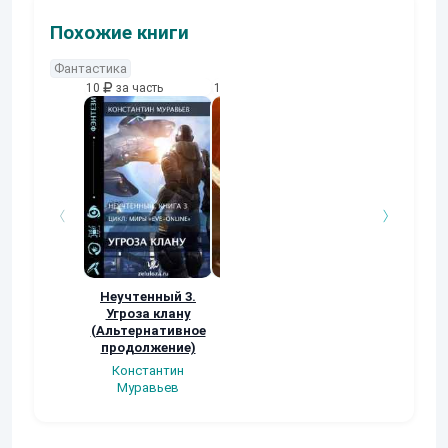
Похожие книги
Фантастика
10
за часть
10
за часть
10
за часть
Неучтенный 3.
Возвращение
УДАВЬЯ ЯМА
Угроза клану
Наталья
Кер Рей
(Альтернативное
Шкуриндина
продолжение)
Константин
Муравьев