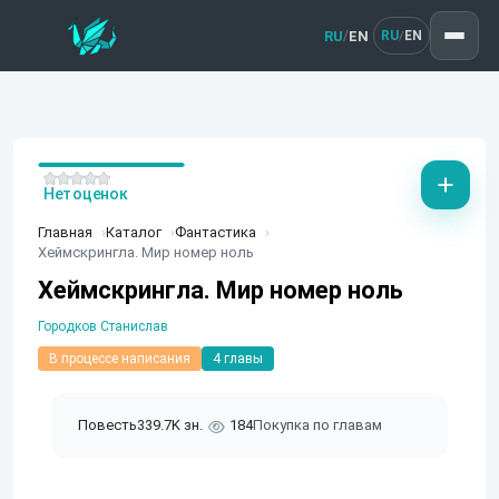
RU
EN
/
RU
EN
/
Нет оценок
Главная
Каталог
Фантастика
Хеймскрингла. Мир номер ноль
Хеймскрингла. Мир номер ноль
Городков Станислав
В процессе написания
4 главы
Повесть
339.7K зн.
184
Покупка по главам