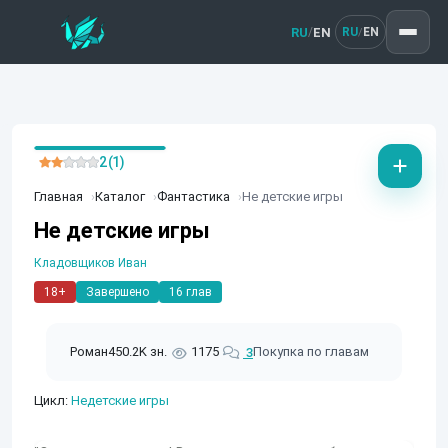
RU
EN
/
RU
EN
/
2 (1)
Главная
Каталог
Фантастика
Не детские игры
Не детские игры
Кладовщиков Иван
18+
Завершено
16 глав
Роман
450.2K зн.
1175
Покупка по главам
3
Цикл:
Недетские игры