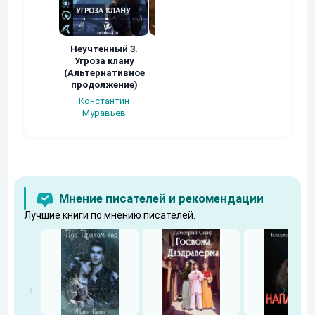
Неучтенный 3.
Возвращение
УДАВЬЯ ЯМА
Угроза клану
Наталья
Кер Рей
(Альтернативное
Шкуриндина
продолжение)
Константин
Муравьев
Мнение писателей и рекомендации
Лучшие книги по мнению писателей.