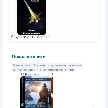
Блудные дети. Аврора
Похожие книги
Фантастика
Фэнтези
Бояръ-аниме
Гаремник
Спасение Мира
От Ненависти До Любви
10
за часть
10
за часть
10
за часть