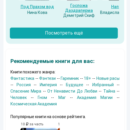
Госпожа
Под Прахом вод
Напарни
Даздраперма
Нина Кова
Владислав Бес
Деметрий Скиф
Посмотреть ещё
Рекомендуемые книги для вас:
Книги похожего жанра:
Фантастика
--
Фэнтези
--
Гаремник
--
18+
--
Новые расы
--
Россия
--
Империя
--
Будущее
--
Избранный
--
Спасение Мира
--
От Ненависти До Любви
--
Тайна
--
Человек
--
Гном
--
Маг
--
Академия Магии
--
Космическая Академия
Популярные книги на основе рейтинга.
10
за часть
10
за часть
10
за часть