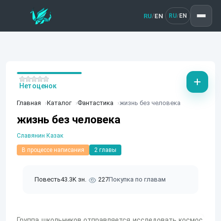
RU
EN
/
RU
EN
/
Нет оценок
Главная
Каталог
Фантастика
жизнь без человека
жизнь без человека
Славянин Казак
В процессе написания
2 главы
Повесть
43.3K зн.
227
Покупка по главам
Группа школьников отправляется исследовать космос.