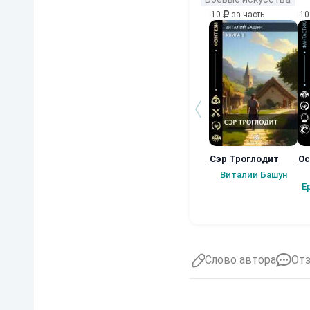
10
за часть
1
Сэр Троглодит
Ос
Виталий Башун
Е
Слово автора
От