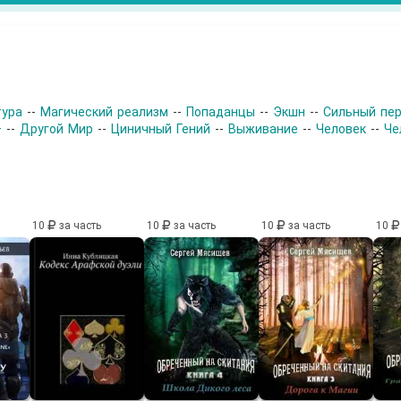
тура
--
Магический реализм
--
Попаданцы
--
Экшн
--
Сильный пе
+
--
Другой Мир
--
Циничный Гений
--
Выживание
--
Человек
--
Че
10
за часть
10
за часть
10
за часть
10