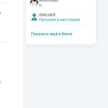
в
о
visa card
Прошлое и настоящее
Показать ещё в блоге
т