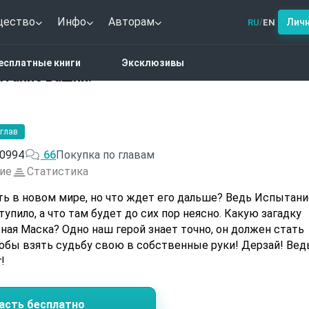
щество
Инфо
Авторам
Лич
RU
EN
/
тези
Новый мир 2. Испытание Башни!
есплатные книги
Эксклюзивы
ытание Башни!
 глав
0994
66
Покупка по главам
ие
Статистика
ь в новом мире, но что ждет его дальше? Ведь Испытани
упило, а что там будет до сих пор неясно. Какую загадку
ная Маска? Одно наш герой знает точно, он должен стать
тобы взять судьбу свою в собственные руки! Дерзай! Вед
!
асть бесплатно