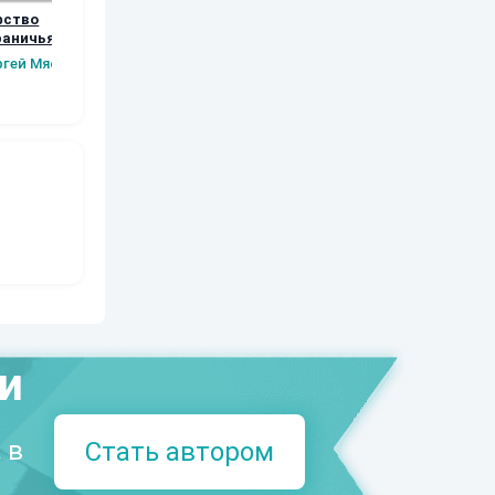
фство
Возвращение
Орки Тарилана.
Рябь
раничья.
Книга 5
Наталья
Шаров Конста
вые шаги.
ргей Мясищев
Шкуриндина
Сергей Мясищев
Викторов
а 2
ми
 в
Стать автором