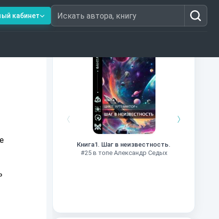
ный кабинет
Искать автора, книгу
Книги из топ-100
Далёкие
Импе
е
Книга1. Шаг в неизвестность.
#27 в 
#25 в топе Александр Седых
ь