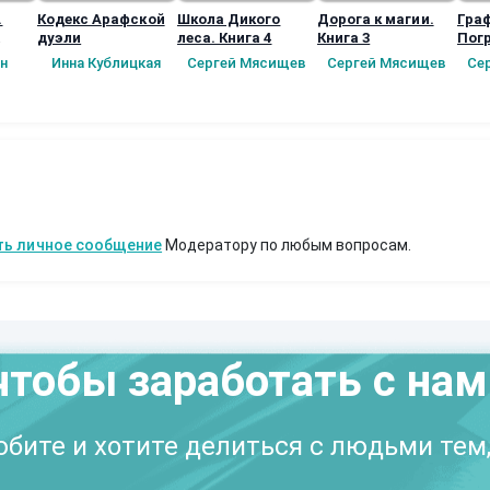
.
Кодекс Арафской
Школа Дикого
Дорога к магии.
Гра
дуэли
леса. Книга 4
Книга 3
Пог
ное
Пер
н
Инна Кублицкая
Сергей Мясищев
Сергей Мясищев
Се
)
Книг
в
ть личное сообщение
Модератору по любым вопросам.
чтобы заработать с на
бите и хотите делиться с людьми тем,