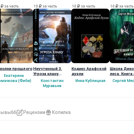
0
за часть
10
за часть
10
за часть
10
за часть
колки прошлого
Неучтенный 3.
Кодекс Арафской
Школа Дико
Угроза клану
дуэли
леса. Книга 
Екатерина
(Альтернативное
рмачкова (Фиби)
Константин
Инна Кублицкая
Сергей Мя
продолжение)
Муравьев
зывы
66
Рецензии
Копилка