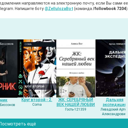
ведомления направляются на электронную почту, если Вы сами е
legram. Напишите боту
@ZellulozaBot
(команда
/followbook 7204
)
Круг второй - 2.
ЖК: СЕРЕБРЯНЫЙ
Дальняя
рник
ВЕК НАШЕЙ ЛЮБВИ
экспедиция
Coma
Бессонов
Гость-121359
Левадский Арте
Александрович
Посмотреть ещё