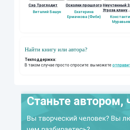
Сэр Троглодит
Осколки прошлого
Неучтенный 3
Угроза клану
Виталий Башун
Екатерина
(Альтернатив
Ермачкова (Фиби)
Константи
продолжение
Муравье
Найти книгу или автора?
Техподдержка:
В таком случае просто спросите: вы можете
отправи
Станьте автором, 
Вы творческий человек? Вы лю
чем разбираетесь?