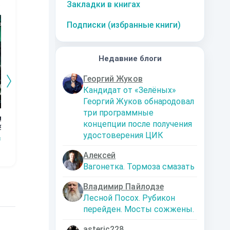
Закладки в книгах
10
за часть
10
за часть
10
за часть
1
Подписки (избранные книги)
Недавние блоги
Георгий Жуков
Кандидат от «Зелёных»
Георгий Жуков обнародовал
три программные
го
Дорога к магии.
Графство
Возвращение
Ор
концепции после получения
4
Книга 3
Пограничья.
Кн
Наталья
удостоверения ЦИК
Первые шаги.
сищев
Сергей Мясищев
Сергей Мясищев
Шкуриндина
С
Книга 2
Алексей
Вагонетка. Тормоза смазать
Владимир Пайлодзе
Лесной Посох. Рубикон
перейден. Мосты сожжены.
asteric228