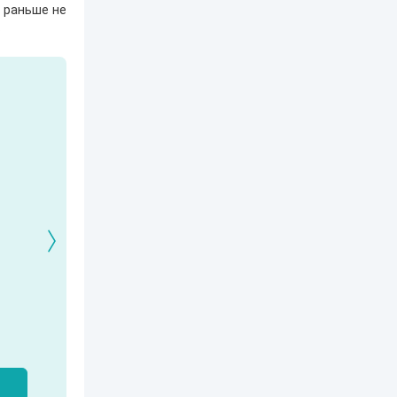
е раньше не
.
Кто я? Или как
1. Ксенолог с
2120: В гостях у
найти себя в
пересадочной
внуков
современном мире
станции
Александр Никатор
nastyaaaacha
Аксюта Янсен
м