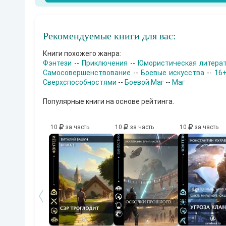
Рекомендуемые книги для вас:
Книги похожего жанра:
Фэнтези
--
Приключения
--
Юмористическая литера
Самосовершенствование
--
Боевые искусства
--
16
Сверхспособностями
--
Боевой Маг
--
Маг
Популярные книги на основе рейтинга.
10
за часть
10
за часть
10
за часть