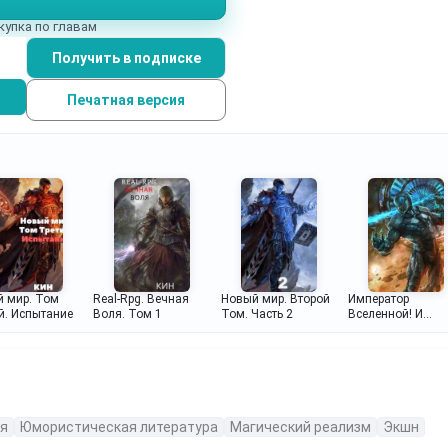
купка по главам
Получить в подписке
Печатная версия
 мир. Том
Real-Rpg. Вечная
Новый мир. Второй
Император
й. Испытание
Воля. Том 1
Том. Часть 2
Вселенной! И
Печенек!
я
Юмористическая литература
Магический реализм
Экшн