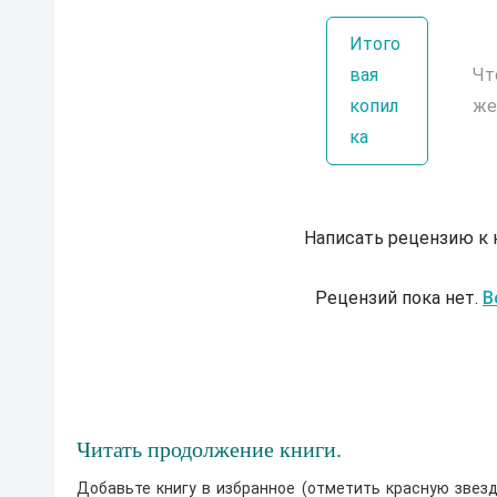
Итого
вая
Чт
копил
же
ка
Написать рецензию к
Рецензий пока нет.
В
Читать продолжение книги.
Добавьте книгу в избранное (отметить красную звезд