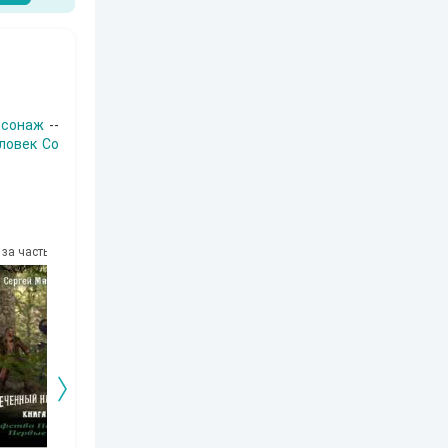
рсонаж
--
ловек Со
за часть
10
за часть
10
за часть
10
за часть