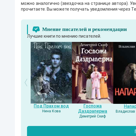
можно аналогично (звездочка на странице автора). У
прочитаете. Вы можете получать уведомления через Te
Мнение писателей и рекомендации
Лучшие книги по мнению писателей.
Под Прахом вод
Госпожа
Напа
Даздраперма
Нина Кова
Владислав 
Деметрий Скиф