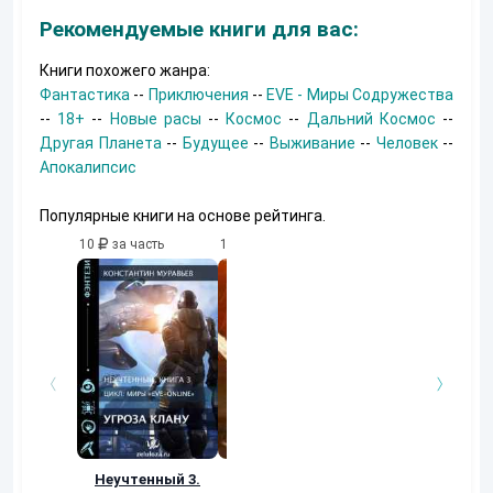
Рекомендуемые книги для вас:
Книги похожего жанра:
Фантастика
--
Приключения
--
EVE - Миры Содружества
--
18+
--
Новые расы
--
Космос
--
Дальний Космос
--
Другая Планета
--
Будущее
--
Выживание
--
Человек
--
Апокалипсис
Популярные книги на основе рейтинга.
10
за часть
10
за часть
10
за часть
Неучтенный 3.
Возвращение
УДАВЬЯ ЯМА