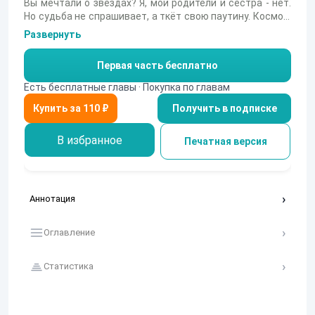
Вы мечтали о звёздах? Я, мои родители и сестра - нет.
Но судьба не спрашивает, а ткёт свою паутину. Космос.
Новые планеты и расы. Радость и горесть. Жителям
Развернуть
Земли силой выселенным с родины придется многое
пережить, прежде чем они найдут для себя тихий
Первая часть бесплатно
уголок в новом мире.
Есть бесплатные главы · Покупка по главам
Получить в подписке
В избранное
Печатная версия
Аннотация
Оглавление
Статистика