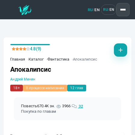
RU
EN
/
RU
EN
/
4.8 (9)
Главная
Каталог
Фантастика
Апокалипсис
Апокалипсис
Андрей Минин
18+
В процессе написания
12 глав
Повесть
670.4K зн.
3966
32
Покупка по главам