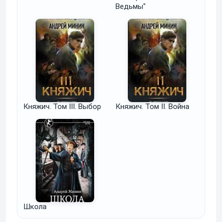
Ведьмы"
Княжич. Том III. Выбор
Княжич. Том II. Война
Школа