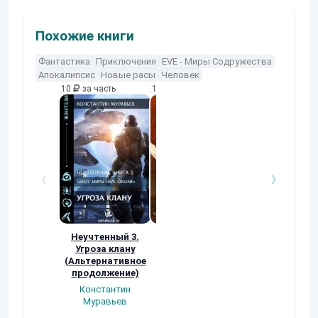
Похожие книги
Фантастика
Приключения
EVE - Миры Содружества
Апокалипсис
Новые расы
Человек
10
за часть
10
за часть
10
за часть
Неучтенный 3.
Возвращение
УДАВЬЯ ЯМА
Угроза клану
Наталья
Кер Рей
(Альтернативное
Шкуриндина
продолжение)
Константин
Муравьев