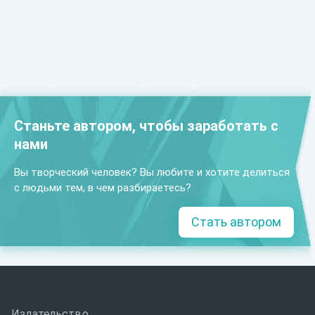
Станьте автором, чтобы заработать с
нами
Вы творческий человек? Вы любите и хотите делиться
с людьми тем, в чем разбираетесь?
Стать автором
Издательство