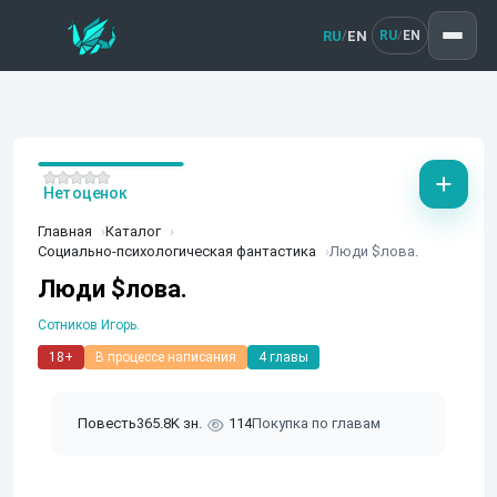
RU
EN
/
RU
EN
/
Нет оценок
Главная
Каталог
Социально-психологическая фантастика
Люди $лова.
Люди $лова.
Сотников Игорь.
18+
В процессе написания
4 главы
Повесть
365.8K зн.
114
Покупка по главам