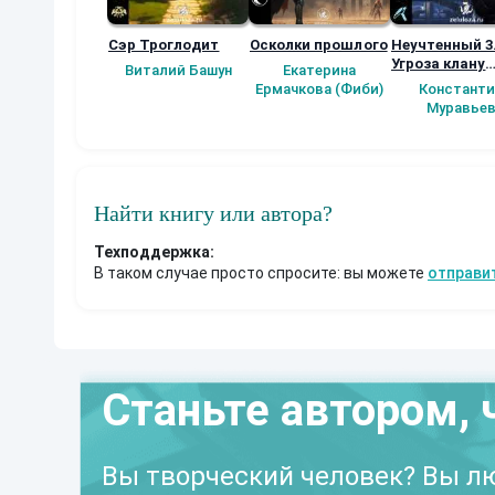
Сэр Троглодит
Осколки прошлого
Неучтенный 3
Угроза клану
Виталий Башун
Екатерина
(Альтернатив
Ермачкова (Фиби)
Константи
продолжение
Муравье
Найти книгу или автора?
Техподдержка:
В таком случае просто спросите: вы можете
отправи
Станьте автором, 
Вы творческий человек? Вы лю