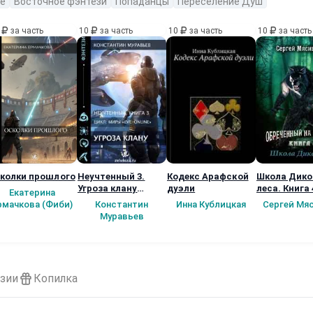
е
Восточное фэнтези
Попаданцы
Переселение Душ
0
за часть
10
за часть
10
за часть
10
за часть
колки прошлого
Неучтенный 3.
Кодекс Арафской
Школа Дико
Угроза клану
дуэли
леса. Книга 
Екатерина
(Альтернативное
рмачкова (Фиби)
Константин
Инна Кублицкая
Сергей Мя
продолжение)
Муравьев
зии
Копилка