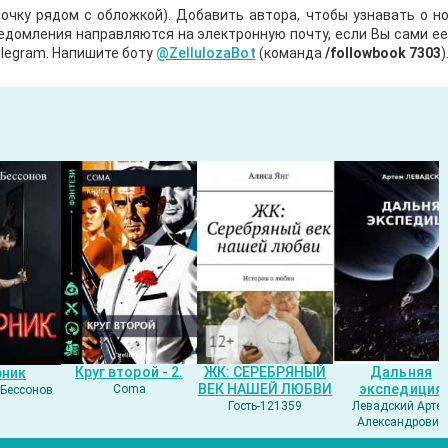
очку рядом с обложкой). Добавить автора, чтобы узнавать о но
ведомления направляются на электронную почту, если Вы сами е
legram. Напишите боту
@ZellulozaBot
(команда
/followbook 7303
)
Круг второй - 2.
ЖК: СЕРЕБРЯНЫЙ
Дальняя
рник
ВЕК НАШЕЙ ЛЮБВИ
экспедиция
Coma
Бессонов
Гость-121359
Левадский Арте
Александрович