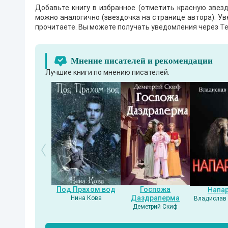
Добавьте книгу в избранное (отметить красную звезд
можно аналогично (звездочка на странице автора). У
прочитаете. Вы можете получать уведомления через Te
Мнение писателей и рекомендации
Лучшие книги по мнению писателей.
Под Прахом вод
Госпожа
Напа
Даздраперма
Нина Кова
Владислав 
Деметрий Скиф