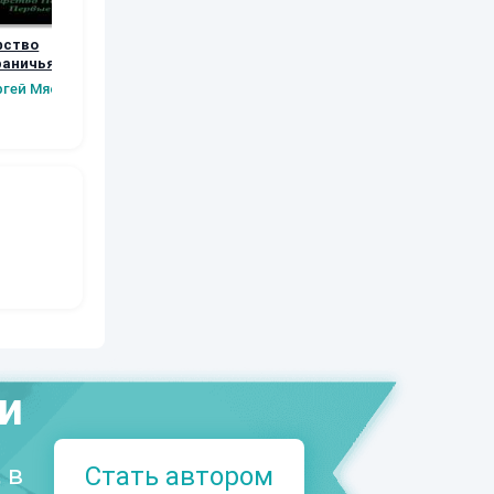
фство
Возвращение
Орки Тарилана.
Рябь
раничья.
Книга 5
Наталья
Шаров Конста
вые шаги.
ргей Мясищев
Шкуриндина
Сергей Мясищев
Викторов
а 2
ми
 в
Стать автором