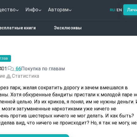
щество
Инфо
Авторам
Лич
RU
EN
/
тези
Волчий трон
есплатные книги
Эксклюзивы
 глав
401
66
Покупка по главам
ие
Статистика
ые бандиты пристали к молодой паре не
еленной целью. Из их криков, я понял, им не нужны деньги.
х мозги затуманенные наркотиками уже ничего не
рень против шестерых ничего не мог делать. И как быть?
д, что ничего не происходит? Но, я так не могу, не
м результат, я уже на небесах или в другом месте?