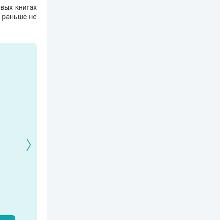
вых книгах
е раньше не
.
Кто я? Или как
1. Ксенолог с
2120: В гостях у
найти себя в
пересадочной
внуков
современном мире
станции
Александр Никатор
nastyaaaacha
Аксюта Янсен
м