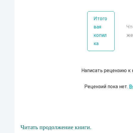
Итого
вая
Чт
копил
же
ка
Написать рецензию к
Рецензий пока нет.
В
Читать продолжение книги.