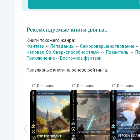
Рекомендуемые книги для вас:
Книги похожего жанра:
Фэнтези
--
Попаданцы
--
Самосовершенствование
-
Человек Со Сверхспособностями
--
Правитель
--
П
Приключение
--
Восточное фэнтези
Популярные книги на основе рейтинга.
10
за часть
10
за часть
10
за часть