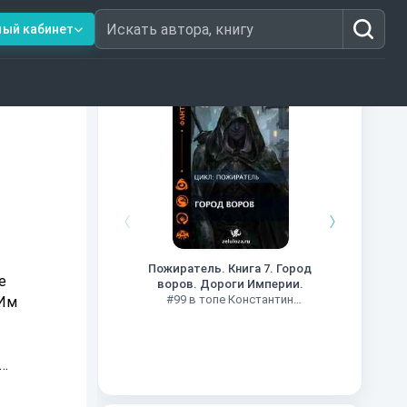
ный кабинет
Искать автора, книгу
Книги из топ-100
Кни
#34 в 
Пожиратель. Книга 7. Город
воров. Дороги Империи.
#99 в топе Константин
 Им
Муравьев