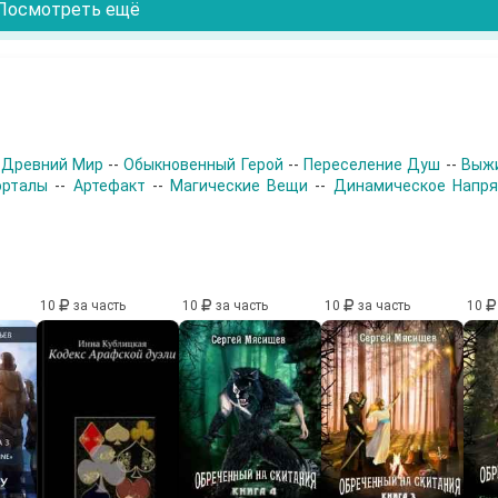
Посмотреть ещё
-
Древний Мир
--
Обыкновенный Герой
--
Переселение Душ
--
Выж
орталы
--
Артефакт
--
Магические Вещи
--
Динамическое Напр
10
за часть
10
за часть
10
за часть
10