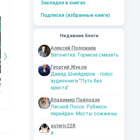
Закладки в книгах
10
за часть
10
за часть
10
за часть
1
Подписки (избранные книги)
Недавние блоги
Алексей Полежаев
Вагонетка. Тормоза смазать
Георгий Жуков
Давид Шнейдеров - голос
го
Дорога к магии.
Графство
Возвращение
Ор
аудиокниги "Путь без
4
Книга 3
Пограничья.
Кн
Наталья
креста"
Первые шаги.
сищев
Сергей Мясищев
Сергей Мясищев
Шкуриндина
С
Книга 2
Владимир Пайлодзе
Лесной Посох. Рубикон
перейден. Мосты сожжены.
asteric228
в