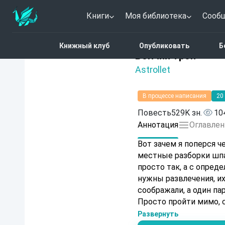
Книги
Моя библиотека
Сооб
Главная
Каталог
Фэн
Книжный клуб
Опубликовать
Б
4.8 (22)
Волчий трон
Astrollet
В процессе написания
20
Повесть
529K зн.
10
Аннотация
Оглавлен
Вот зачем я поперся через парк, желая сократить дорогу и зачем вмешался в
местные разборки шпаны. Хотя обкуренн
просто так, а с опред
нужны развлечения, и
соображали, а один па
Просто пройти мимо, сделав ви
так воспитан и вот ва
Развернуть