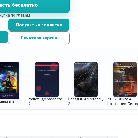
асть бесплатно
купка по главам
Получить в подписке
Печатная версия
Успеть до рассвета
Звездный скиталец
715-й Книга 4
ный маг 2
2
2
Нашествие. Битва
титанов