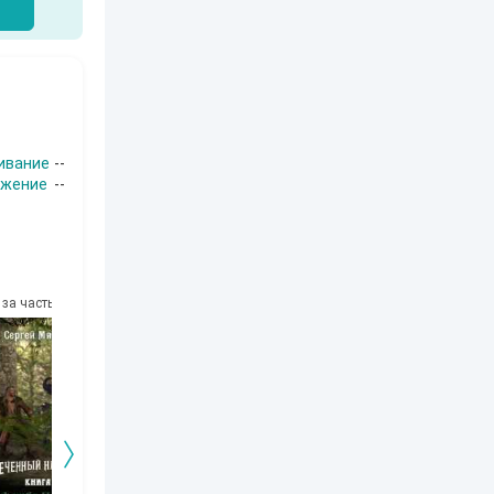
ивание
--
яжение
--
за часть
10
за часть
10
за часть
10
за часть