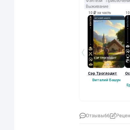
Фэнтези
Приключени
Выживание
10
за часть
1
Сэр Троглодит
Ос
Виталий Башун
Е
Отзывы
66
Рецен