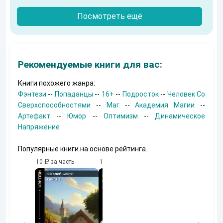
Посмотреть ещё
Рекомендуемые книги для вас:
Книги похожего жанра:
Фэнтези
--
Попаданцы
--
16+
--
Подросток
--
Человек Со
Сверхспособностями
--
Маг
--
Академия Магии
--
Артефакт
--
Юмор
--
Оптимизм
--
Динамическое
Напряжение
Популярные книги на основе рейтинга.
10
за часть
10
за часть
10
за часть