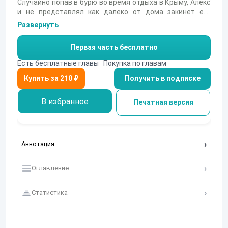
Случайно попав в бурю во время отдыха в Крыму, Алекс
и не представлял как далеко от дома закинет его
судьба. Поступив в Академию Высокого Волшебства и
Развернуть
открыв в себе дар истинной магии, он волей неволей
попал в стремительный водоворот событий
Первая часть бесплатно
разразившейся войны между могущественными
силами в этом мире, каждая из которых видит в нем
Есть бесплатные главы · Покупка по главам
лишь досадную помеху для себя. Для вех ценителей
Получить в подписке
Вархаммера и Великого Колеса.
В избранное
Печатная версия
Аннотация
Оглавление
Статистика