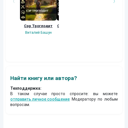
Сэр Троглодит
Осколки прошлого
Неучтенный 3.
Угроза клану
Виталий Башун
Екатерина
(Альтернативное
Ермачкова (Фиби)
продолжение)
Константин
Муравьев
Найти книгу или автора?
Техподдержка:
В таком случае просто спросите: вы можете
отправить личное сообщение
Модератору по любым
вопросам.