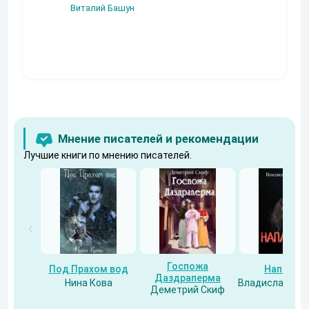
Угроза клану
Виталий Башун
Екатерина
(Альтернативн
Ермачкова (Фиби)
продолжение
Константин
Муравьев
Мнение писателей и рекомендации
Лучшие книги по мнению писателей.
Госпожа
Под Прахом вод
Напарни
Даздраперма
Нина Кова
Владислав Бес
Деметрий Скиф