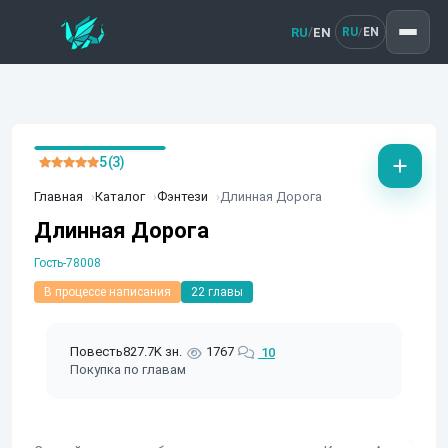
RU
EN
/
RU
EN
/
5 (3)
Главная
Каталог
Фэнтези
Длинная Дорога
Длинная Дорога
Гость-78008
В процессе написания
22 главы
Повесть
827.7K зн.
1767
10
Покупка по главам