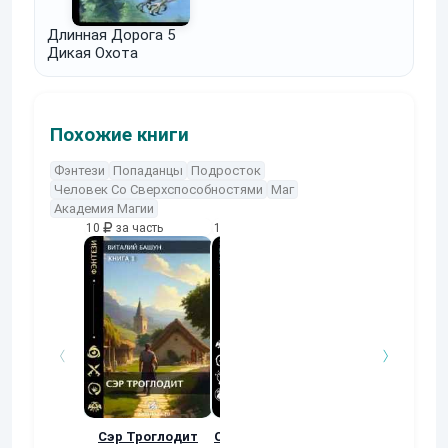
Длинная Дорога 5
Дикая Охота
Похожие книги
Фэнтези
Попаданцы
Подросток
Человек Со Сверхспособностями
Маг
Академия Магии
10
за часть
10
за часть
10
за часть
Сэр Троглодит
Осколки прошлого
Неучтенный 3