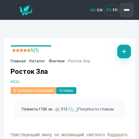
RU
EN
/
RU
EN
/
5 (1)
Главная
Каталог
Фэнтези
Росток Зла
Росток Зла
eQzy
В процессе написания
4 главы
Повесть
173K зн.
313
Покупка по главам
1
Чувствующий вину, но желающий светлого будущего.