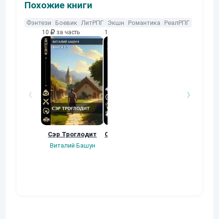
Похожие книги
Фэнтези
Боевик
ЛитРПГ
Экшн
Романтика
РеалРПГ
10
за часть
10
за часть
10
за часть
Сэр Троглодит
Осколки прошлого
Неучтенный 3
Угроза клану
Виталий Башун
Екатерина
(Альтернативн
Ермачкова (Фиби)
продолжение
Константин
Муравьев