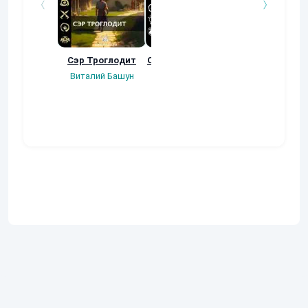
Сэр Троглодит
Осколки прошлого
Неучтенный 3
Угроза клану
Виталий Башун
Екатерина
(Альтернативн
Ермачкова (Фиби)
продолжение
Константин
Муравьев