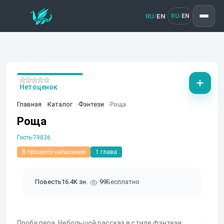
RU
EN
/
RU
EN
/
Нет оценок
Главная
Каталог
Фэнтези
Роща
Роща
Гость-79836
В процессе написания
1 глава
Повесть
16.4K зн.
99
Бесплатно
Проба пера. Небольшой рассказ в стиле фэнтези.