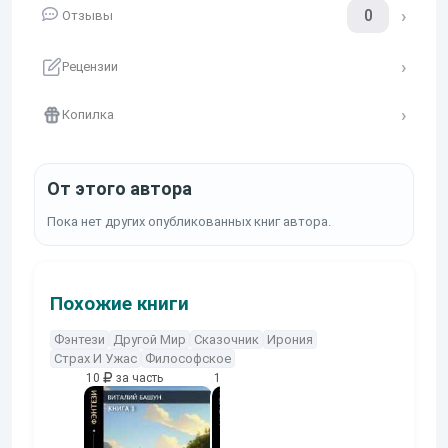
0
Отзывы
Рецензии
Копилка
От этого автора
Пока нет других опубликованных книг автора.
Похожие книги
Фэнтези
Другой Мир
Сказочник
Ирония
Страх И Ужас
Философское
10
за часть
10
за часть
10
за часть