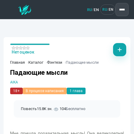
RU
EN
/
RU
EN
/
Нет оценок
Главная
Каталог
Фэнтези
Падающие мысли
Падающие мысли
AIKA
18+
В процессе написания
1 глава
Повесть
15.8K зн.
104
Бесплатно
Мне пришла поразительная мысль! Она великолепна!