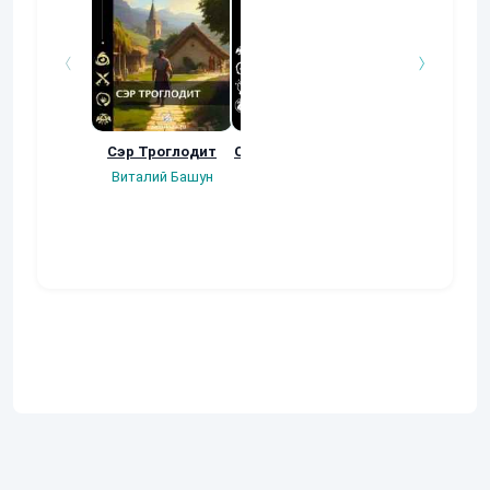
Сэр Троглодит
Осколки прошлого
Неучтенный 3
Угроза клану
Виталий Башун
Екатерина
(Альтернативн
Ермачкова (Фиби)
продолжение
Константин
Муравьев