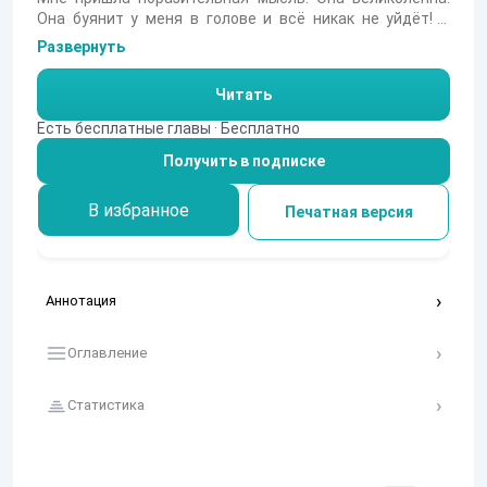
Она буянит у меня в голове и всё никак не уйдёт! С
одной стороны дело рисковое, а с другой это же такой
Развернуть
бесценный опыт! Это то, что мне сейчас сильно
необходимо, необходимо настолько, что без этого я всё
Читать
также останусь тем, кем являюсь на данный момент.
Попытать удачу я никак не хочу, но риск... это ведь так
Есть бесплатные главы · Бесплатно
нужно?
Получить в подписке
В избранное
Печатная версия
Аннотация
Оглавление
Статистика