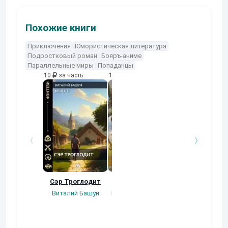
Похожие книги
Приключения
Юмористическая литература
Подростковый роман
Бояръ-аниме
Параллельные миры
Попаданцы
10
за часть
10
за часть
10
за часть
Сэр Троглодит
Потерянная.
Кровавый турн
Виталий Башун
Плотников Сергей
Gatts