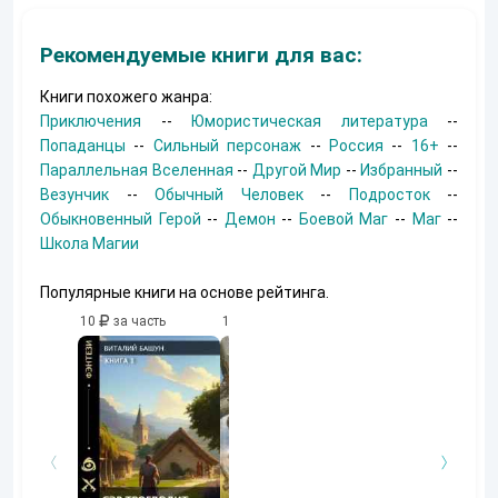
Рекомендуемые книги для вас:
Книги похожего жанра:
Приключения
--
Юмористическая литература
--
Попаданцы
--
Сильный персонаж
--
Россия
--
16+
--
Параллельная Вселенная
--
Другой Мир
--
Избранный
--
Везунчик
--
Обычный Человек
--
Подросток
--
Обыкновенный Герой
--
Демон
--
Боевой Маг
--
Маг
--
Школа Магии
Популярные книги на основе рейтинга.
10
за часть
10
за часть
10
за часть