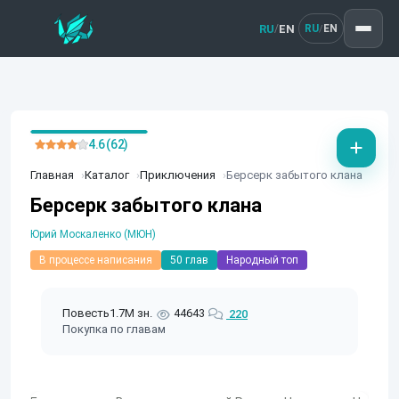
RU
EN
/
RU
EN
/
4.6 (62)
Главная
Каталог
Приключения
Берсерк забытого клана
Берсерк забытого клана
Юрий Москаленко (МЮН)
В процессе написания
50 глав
Народный топ
Повесть
1.7M зн.
44643
220
Покупка по главам