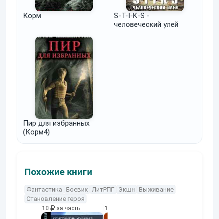
Корм
S-T-I-K-S -
человеческий улей
Пир для избранных
(Корм4)
Похожие книги
Фантастика
Боевик
ЛитРПГ
Экшн
Выживание
Становление героя
10
за часть
10
за часть
10
за часть