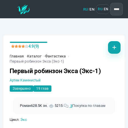
RU
EN
/
RU
EN
/
4.9 (9)
Главная
Каталог
Фантастика
Первый робинзон Экса (Экс-1)
Первый робинзон Экса (Экс-1)
Артем Каменистый
Завершено
19 глав
Роман
628.5K зн.
5215
Покупка по главам
3
Цикл:
Экс