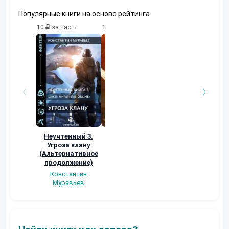
Популярные книги на основе рейтинга.
10
за часть
10
за часть
10
за часть
Неучтенный 3.
Возвращение
УДАВЬЯ ЯМА
Угроза клану
Наталья
Кер Рей
(Альтернативное
Шкуриндина
продолжение)
Константин
Муравьев