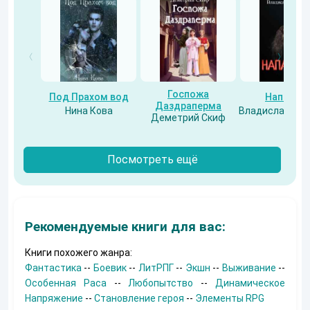
Госпожа
Под Прахом вод
Напарни
Даздраперма
Нина Кова
Владислав Бес
Деметрий Скиф
Посмотреть ещё
Рекомендуемые книги для вас:
Книги похожего жанра:
Фантастика
--
Боевик
--
ЛитРПГ
--
Экшн
--
Выживание
--
Особенная Раса
--
Любопытство
--
Динамическое
Напряжение
--
Становление героя
--
Элементы RPG