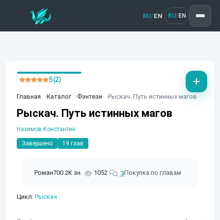
RU
EN
/
RU
EN
/
5 (2)
Главная
Каталог
Фэнтези
Рыскач. Путь истинных магов
Рыскач. Путь истинных магов
Назимов Константин
Завершено
19 глав
Роман
700.2K зн.
1052
Покупка по главам
3
Цикл:
Рыскач