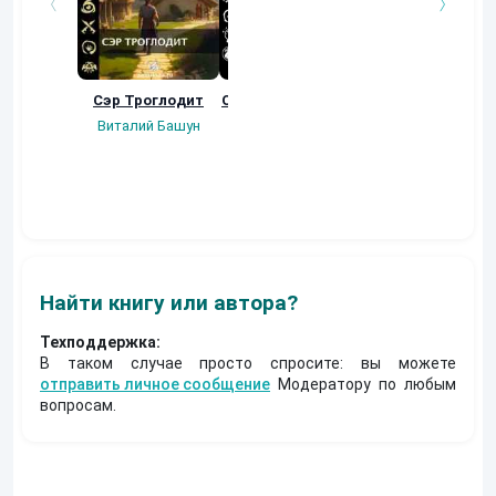
Сэр Троглодит
Осколки прошлого
Неучтенный 3.
Угроза клану
Виталий Башун
Екатерина
(Альтернативное
Ермачкова (Фиби)
продолжение)
Константин
Муравьев
Найти книгу или автора?
Техподдержка:
В таком случае просто спросите: вы можете
отправить личное сообщение
Модератору по любым
вопросам.