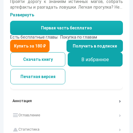
Пройти дорогу к знаниям истинных магов, собрать
артефакты и разгадать ловушки. Легкая прогулка? Нет!
Древние маги оставили после себя искусные ловушки,
Развернуть
сильные мира сего опасаются за власть. Не разберешь,
кто друг, а кто враг, куда идти и как действовать.
Первая часть бесплатно
Приходится продираться к цели через все препятствия.
Вступать в бой с врагами и противостоять древним
Есть бесплатные главы · Покупка по главам
артефактам. Настоящие друзья готовы подставить
Получить в подписке
плечо, но не всегда есть возможность на них
опереться, многое приходится делать самому. Такому
пути кто-то позавидует, а кому-то он в страшном сне
В избранное
Скачать книгу
приснится.
Печатная версия
Аннотация
Оглавление
Статистика