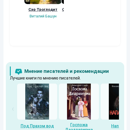
Сэр Троглодит
Осколки прошлого
Неучтенный 3
Угроза клану
Виталий Башун
Екатерина
(Альтернативн
Ермачкова (Фиби)
продолжение
Константин
Муравьев
Мнение писателей и рекомендации
Лучшие книги по мнению писателей.
Госпожа
Под Прахом вод
Напарни
Даздраперма