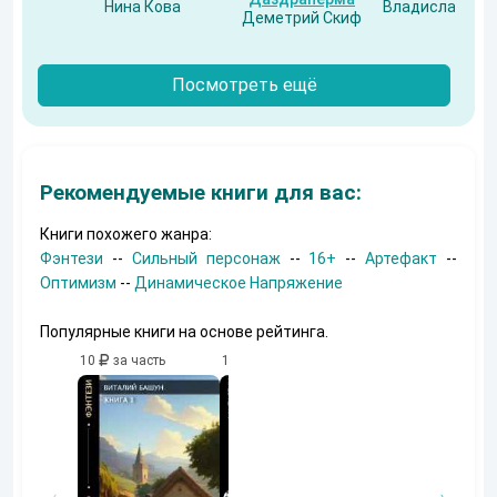
Нина Кова
Владислав Бес
Деметрий Скиф
Посмотреть ещё
Рекомендуемые книги для вас:
Книги похожего жанра:
Фэнтези
--
Сильный персонаж
--
16+
--
Артефакт
--
Оптимизм
--
Динамическое Напряжение
Популярные книги на основе рейтинга.
10
за часть
10
за часть
10
за часть