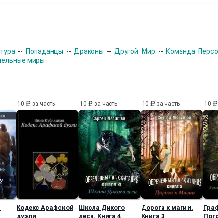
тура
--
Попаданцы
--
Драконы
--
Другой Мир
--
Команда Перс
лельные миры
10
за часть
10
за часть
10
за часть
10
.
Кодекс Арафской
Школа Дикого
Дорога к магии.
Гра
дуэли
леса. Книга 4
Книга 3
Пог