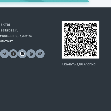
такты
zelluloza.ru
ическая поддержка
ультант
@
Почта
Скачать для Android