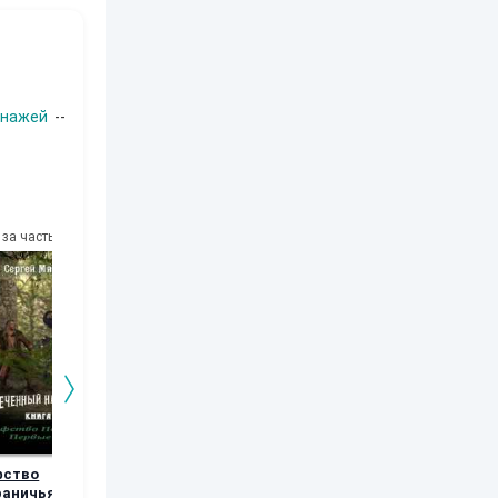
онажей
--
за часть
10
за часть
10
за часть
10
за часть
фство
Возвращение
Орки Тарилана.
Рябь
раничья.
Книга 5