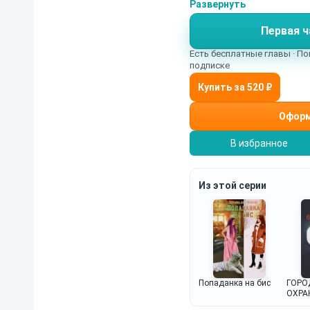
подарками, а уж добра
Развернуть
и проблема. Но вот во
Первая ч
именно в этом городе
Есть бесплатные главы · По
подписке
Оформ
В избранное
Из этой серии
ГОРО
Попаданка на бис
ОХРА
(ТОМ 