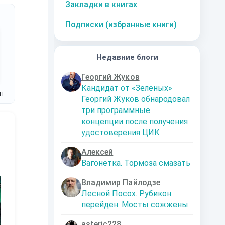
Закладки в книгах
Подписки (избранные книги)
Недавние блоги
Георгий Жуков
Кандидат от «Зелёных»
НА
Георгий Жуков обнародовал
три программные
концепции после получения
удостоверения ЦИК
Алексей
Вагонетка. Тормоза смазать
10
за часть
10
за часть
10
за часть
1
Владимир Пайлодзе
Лесной Посох. Рубикон
перейден. Мосты сожжены.
asteric228