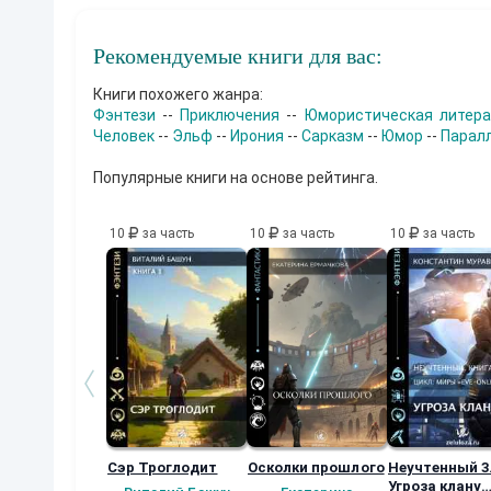
Рекомендуемые книги для вас:
Книги похожего жанра:
Фэнтези
--
Приключения
--
Юмористическая литера
Человек
--
Эльф
--
Ирония
--
Сарказм
--
Юмор
--
Парал
Популярные книги на основе рейтинга.
10
за часть
10
за часть
10
за часть
Сэр Троглодит
Осколки прошлого
Неучтенный 3
Угроза клану