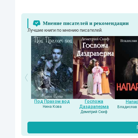
Мнение писателей и рекомендации
Лучшие книги по мнению писателей.
Под Прахом вод
Госпожа
Напа
Даздраперма
Нина Кова
Владислав 
Деметрий Скиф