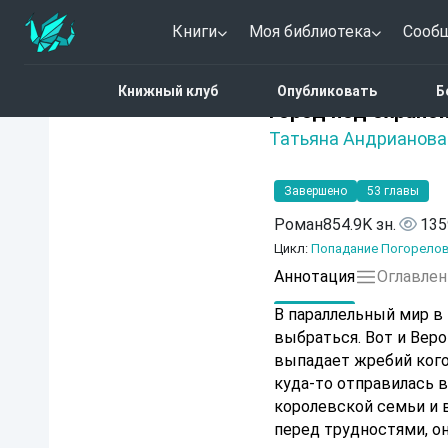
Книги
Моя библиотека
Сооб
Главная
Каталог
Фэн
Книжный клуб
Опубликовать
Б
4.5 (2)
Город под охраной
Татьяна Андрианова
Завершено
53 главы
Роман
854.9K зн.
135
Цикл:
Попадание Погорело
Аннотация
Оглавлен
В параллельный мир в
выбраться. Вот и Веро
выпадает жребий кого-
куда-то отправилась 
королевской семьи и в
перед трудностями, о