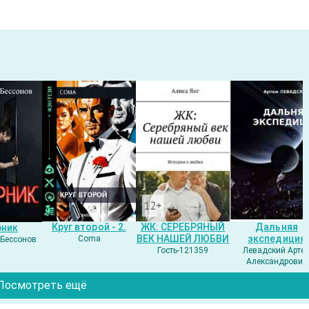
Круг второй - 2.
ЖК: СЕРЕБРЯНЫЙ
Дальняя
рник
ВЕК НАШЕЙ ЛЮБВИ
экспедиция
Coma
Бессонов
Гость-121359
Левадский Арте
Александрович
Посмотреть ещё