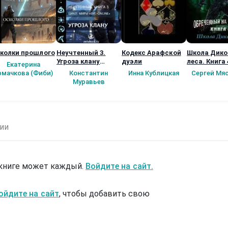
колки прошлого
Неучтенный 3.
Кодекс Арафской
Школа Дико
Угроза клану
дуэли
леса. Книга 
Екатерина
(Альтернативное
рмачкова (Фиби)
Константин
Инна Кублицкая
Сергей Мя
продолжение)
Муравьев
ии
 книге может каждый.
Войдите на сайт.
ойдите на сайт
, чтобы добавить свою