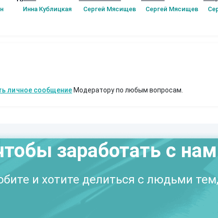
ное
Пер
н
Инна Кублицкая
Сергей Мясищев
Сергей Мясищев
Се
)
Книг
в
ть личное сообщение
Модератору по любым вопросам.
чтобы заработать с на
бите и хотите делиться с людьми тем,