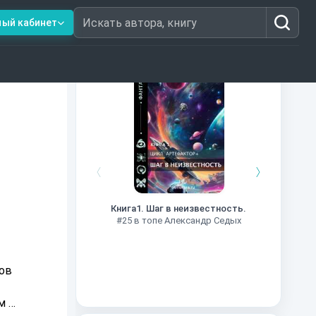
ный кабинет
Искать автора, книгу
Книги из топ-100
Далёкие
Импе
Книга1. Шаг в неизвестность.
#27 в 
#25 в топе Александр Седых
ов
м и