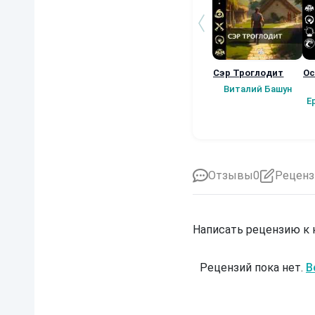
Сэр Троглодит
Ос
Виталий Башун
Е
Отзывы
0
Реценз
Написать рецензию к
Рецензий пока нет.
В