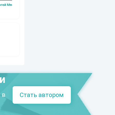
Наталья
Шаров Конста
вые шаги.
ргей Мясищев
Шкуриндина
Сергей Мясищев
Викторов
а 2
ми
 в
Стать автором