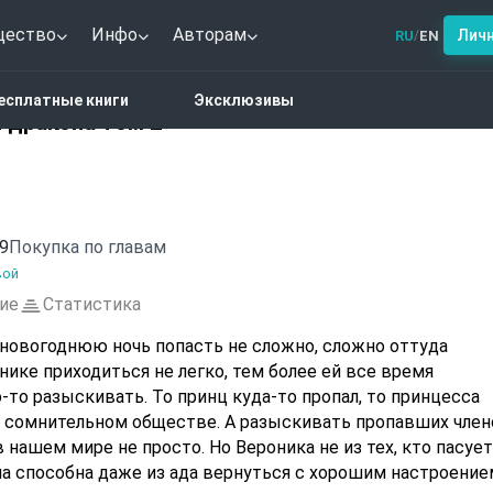
щество
Инфо
Авторам
Лич
RU
EN
/
тези
Город под охраной дракона том 2
есплатные книги
Эксклюзивы
 дракона том 2
9
Покупка по главам
вой
ие
Статистика
 новогоднюю ночь попасть не сложно, сложно оттуда
нике приходиться не легко, тем более ей все время
то разыскивать. То принц куда-то пропал, то принцесса
в сомнительном обществе. А разыскивать пропавших член
 нашем мире не просто. Но Вероника не из тех, кто пасует
на способна даже из ада вернуться с хорошим настроение