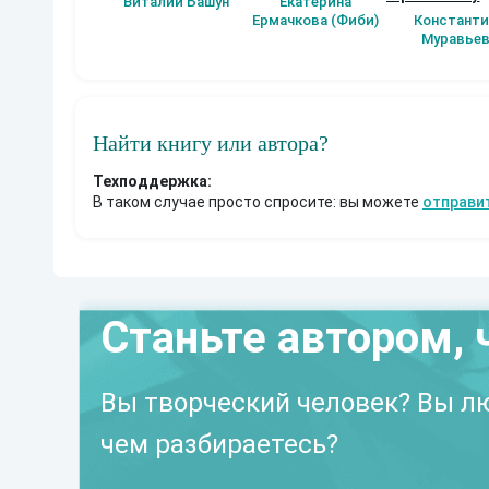
Виталий Башун
Екатерина
(Альтернатив
Ермачкова (Фиби)
Константи
продолжение
Муравье
Найти книгу или автора?
Техподдержка:
В таком случае просто спросите: вы можете
отправи
Станьте автором, 
Вы творческий человек? Вы лю
чем разбираетесь?