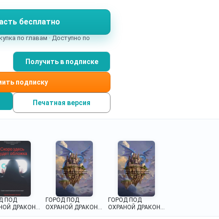
ться до города, который охраняет дракон для нее не такая
прос: права ли гадалка, сказавшая, что пропавшая принцес
асть бесплатно
? Удастся ли найти Норандириэль?
купка по главам · Доступно по
Получить в подписке
ить подписку
Печатная версия
Д ПОД
ГОРОД ПОД
ГОРОД ПОД
НОЙ ДРАКОНА
ОХРАНОЙ ДРАКОНА
ОХРАНОЙ ДРАКОНА
1)
(ТОМ 1)
(ТОМ 1)