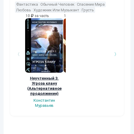
Фантастика
Обычный Человек
Спасение Мира
Любовь
Художник Или Музыкант
Грусть
10
за часть
10
за часть
10
за часть
Неучтенный 3.
Возвращение
УДАВЬЯ ЯМА
Угроза клану
Наталья
Кер Рей
(Альтернативное
Шкуриндина
продолжение)
Константин
Муравьев