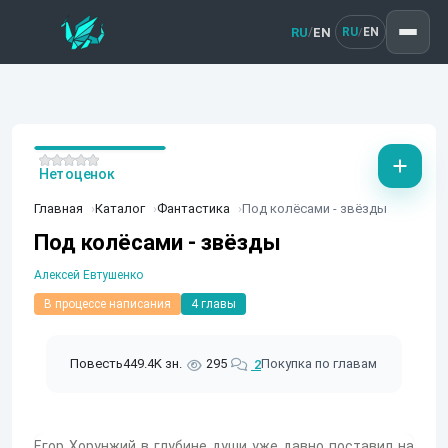
RU
EN
/
RU
EN
/
Нет оценок
Главная
Каталог
Фантастика
Под колёсами - звёзды
Под колёсами - звёзды
Алексей Евтушенко
В процессе написания
4 главы
Повесть
449.4K зн.
295
Покупка по главам
2
Егор Хорунжий в глубине души уже давно поставил на