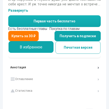
себе крест. И уж точно никогда не мечтал о встрече с
представителями, точнее, с прекрасными
Развернуть
представительницами внеземного разума. Однако
судьба подчас преподносит самые неожиданные
Первая часть бесплатно
сюрпризы. Все началось с того, что однажды утром его
старая-престарая убитая «копейка» вдруг засверкала
Есть бесплатные главы · Покупка по главам
новой краской, гордо заурчала неизношенным движком,
Получить в подписке
да еще и заговорила человеческим голосом…
В избранное
Печатная версия
Аннотация
Оглавление
Статистика