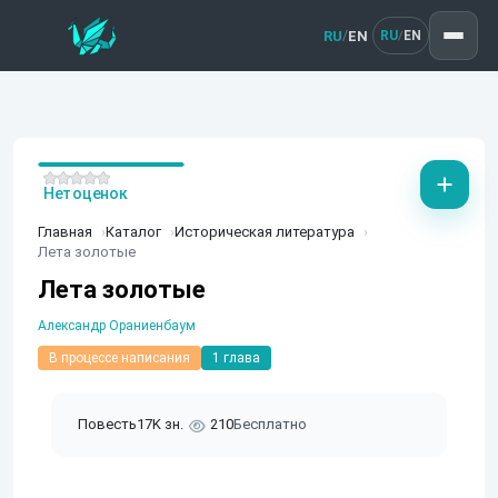
RU
EN
/
RU
EN
/
Нет оценок
Главная
Каталог
Историческая литература
Лета золотые
Лета золотые
Александр Ораниенбаум
В процессе написания
1 глава
Повесть
17K зн.
210
Бесплатно