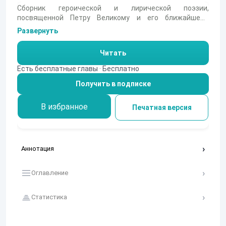
Сборник героической и лирической поэзии,
посвященной Петру Великому и его ближайшему
сподвижнику А.Д. Меншикову. Несмелая попытка
Развернуть
заурядного поэта воспеть их подвиги, искреннюю
пылкую дружбу, любовь к Родине, а также - красоту и
Читать
очарование их прекрасных спутниц - Екатерины и
Дарьи.
Есть бесплатные главы · Бесплатно
Получить в подписке
В избранное
Печатная версия
Аннотация
Оглавление
Статистика