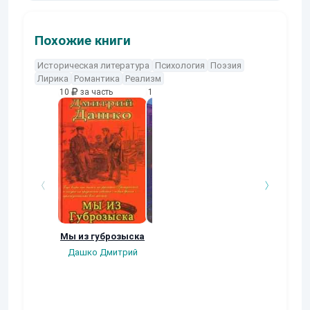
Похожие книги
Историческая литература
Психология
Поэзия
Лирика
Романтика
Реализм
10
за часть
10
за часть
10
за часть
Мы из губрозыска
Гвардеец
Мы из Тайно
канцелярии
Дашко Дмитрий
Дашко Дмитрий
Дашко Дмитри