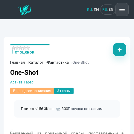
RU
EN
/
RU
EN
/
Нет оценок
Главная
Каталог
Фантастика
One-Shot
One-Shot
Асачёв Тарас
В процессе написания
3 главы
Повесть
156.3K зн.
300
Покупка по главам
Вырванный из привычной среды, поставленный в