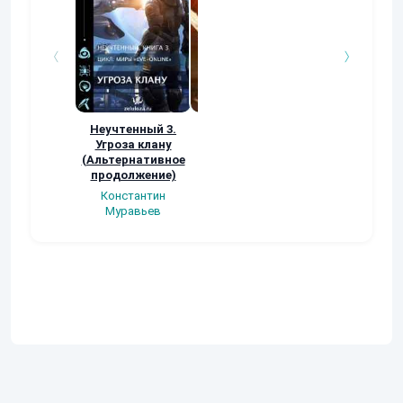
Неучтенный 3.
Возвращение
УДАВЬЯ ЯМА
Угроза клану
Наталья
Кер Рей
(Альтернативное
Шкуриндина
продолжение)
Константин
Муравьев