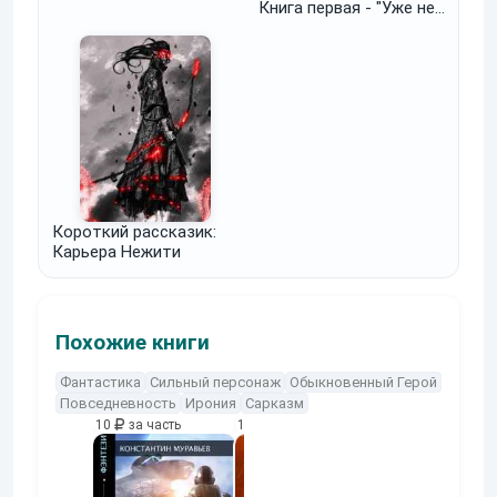
Книга первая - "Уже не
игра"
Короткий рассказик:
Карьера Нежити
Похожие книги
Фантастика
Сильный персонаж
Обыкновенный Герой
Повседневность
Ирония
Сарказм
10
за часть
10
за часть
10
за часть