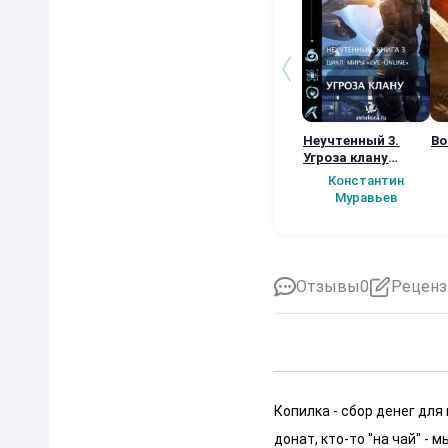
Неучтенный 3.
Во
Угроза клану
(Альтернативное
Константин
продолжение)
Муравьев
Отзывы
0
Реценз
Копилка - сбор денег для
донат, кто-то "на чай" -