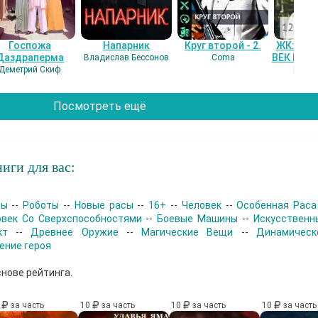
Госпожа
Напарник
Круг второй - 2.
ЖК: СЕ
Даздраперма
ВЕК НАШ
Владислав Бессонов
Coma
Деметрий Скиф
Гость
Посмотреть ещё
иги для вас:
зы
--
Роботы
--
Новые расы
--
16+
--
Человек
--
Особенная Раса
овек Со Сверхспособностями
--
Боевые Машины
--
Искусственн
кт
--
Древнее Оружие
--
Магические Вещи
--
Динамическ
ение героя
снове рейтинга.
0
за часть
10
за часть
10
за часть
10
за часть