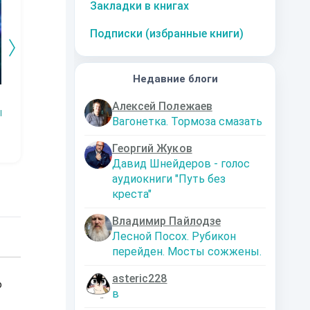
Закладки в книгах
Подписки (избранные книги)
Недавние блоги
Змей.
Технарь.
Заместитель
Эк
Алексей Полежаев
императора
Р
Наталья
Константин
Вагонетка. Тормоза смазать
Шкуриндина
Муравьев
Аксюта Янсен
Георгий Жуков
Давид Шнейдеров - голос
аудиокниги "Путь без
креста"
Владимир Пайлодзе
Лесной Посох. Рубикон
перейден. Мосты сожжены.
asteric228
о
в