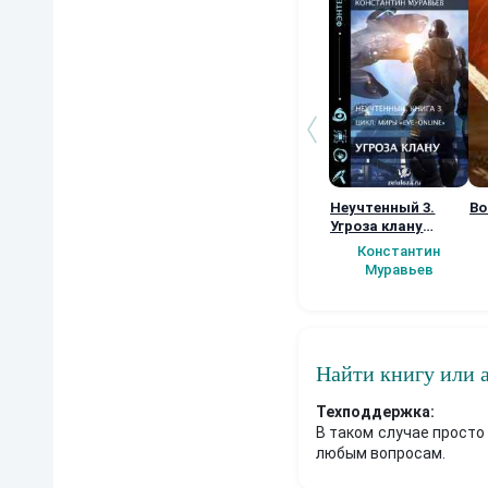
Неучтенный 3.
Во
Угроза клану
(Альтернативное
Константин
продолжение)
Муравьев
Найти книгу или 
Техподдержка:
В таком случае просто
любым вопросам.