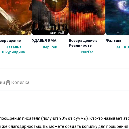
звращение
УДАВЬЯ ЯМА
Возвращение в
Фальшь
Реальность
Наталья
Кер Рей
АРТКО
Шкуриндина
N02far
ии
Копилка
 поощрения писателя (получит 90% от суммы). Кто-то называет эт
 мы же благодарностью. Вы можете создать копилку для поощрения