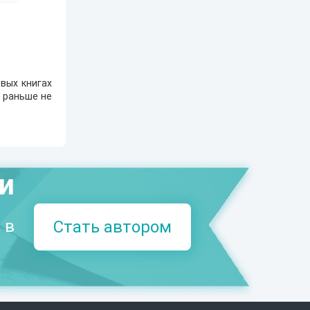
вых книгах
е раньше не
.
ми
 в
Стать автором