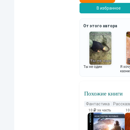
В избранное
От этого автора
Ты не один
Я хоч
казни
Похожие книги
Фантастика
Рассказ
10
за часть
1