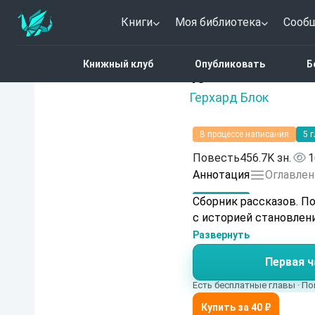
Книги
Моя библиотека
Сооб
Главная
Каталог
Фант
Книжный клуб
Опубликовать
Б
Нет оценок
15
Герхард Блок
В процессе написания
5 
Повесть
456.7K зн.
1
Аннотация
Оглавлен
Сборник рассказов. По
с историей становления
Развернуть
Первая ч
Есть бесплатные главы · По