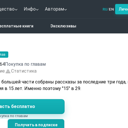
щество
Инфо
Авторам
Лич
RU
EN
/
астика
15
есплатные книги
Эксклюзивы
глав
64
Покупка по главам
ие
Статистика
 большей части собраны рассказы за последние три года, 
 в 15 лет. Именно поэтому "15" в 29.
асть бесплатно
купка по главам
Получить в подписке