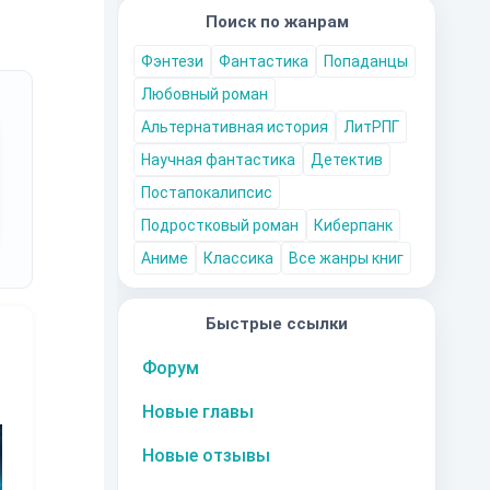
Поиск по жанрам
Фэнтези
Фантастика
Попаданцы
Любовный роман
Альтернативная история
ЛитРПГ
Научная фантастика
Детектив
Постапокалипсис
Подростковый роман
Киберпанк
Аниме
Классика
Все жанры книг
Быстрые ссылки
Форум
Новые главы
10
за часть
10
за часть
10
за часть
1
Новые отзывы