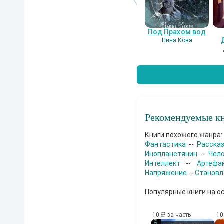
Под Прахом вод
Нина Кова
Рекомендуемые кн
Книги похожего жанра:
Фантастика
--
Расска
Инопланетянин
--
Чел
Интеллект
--
Артефа
Напряжение
--
Становл
Популярные книги на о
10
за часть
1