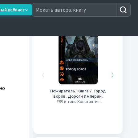
ный кабинет
Искать автора, книгу
Книги из топ-100
Кни
#34 в 
но
Пожиратель. Книга 7. Город
воров. Дороги Империи.
#99 в топе Константин
Муравьев