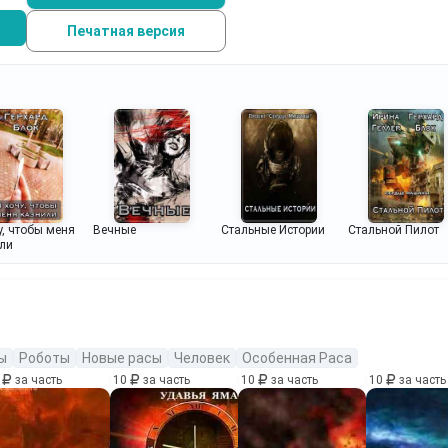
Печатная версия
у, чтобы меня
Вечные
Стальные Истории
Стальной Пилот
ли
ы
Роботы
Новые расы
Человек
Особенная Раса
0
за часть
10
за часть
10
за часть
10
за часть