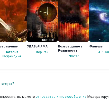
звращение
УДАВЬЯ ЯМА
Возвращение в
Фальшь
Реальность
Наталья
Кер Рей
АРТКО
Шкуриндина
N02far
автора?
 спросите: вы можете
отправить личное сообщение
Модератору 