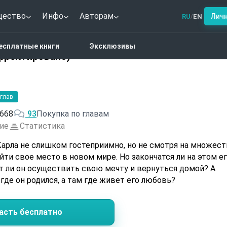
щество
Инфо
Авторам
Лич
RU
EN
/
тези
Выживший 2(откорректировано)
есплатные книги
Эксклюзивы
рректировано)
 глав
668
93
Покупка по главам
ие
Статистика
арла не слишком гостеприимно, но не смотря на множест
йти свое место в новом мире. Но закончатся ли на этом е
 ли он осуществить свою мечту и вернуться домой? А
где он родился, а там где живет его любовь?
асть бесплатно