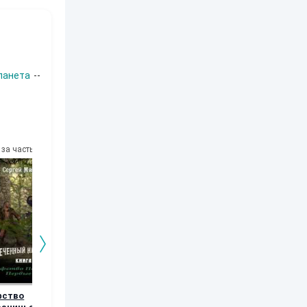
ланета
--
за часть
10
за часть
10
за часть
10
за часть
фство
Возвращение
Орки Тарилана.
Рябь