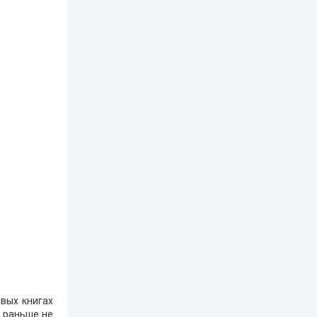
вых книгах
е раньше не