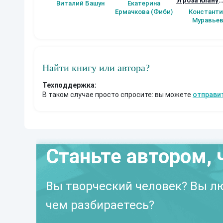
Угроза клану
Виталий Башун
Екатерина
(Альтернатив
Ермачкова (Фиби)
Константи
продолжение
Муравье
Найти книгу или автора?
Техподдержка:
В таком случае просто спросите: вы можете
отправи
Станьте автором, 
Вы творческий человек? Вы лю
чем разбираетесь?