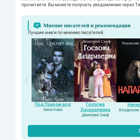
прочитаете. Вы можете получать уведомления через Te
Мнение писателей и рекомендации
Лучшие книги по мнению писателей.
Под Прахом вод
Госпожа
Напа
Даздраперма
Нина Кова
Владислав 
Деметрий Скиф