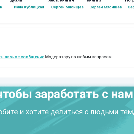
дуэли
леса. Книга 4
Книга 3
Пог
ное
Пер
н
Инна Кублицкая
Сергей Мясищев
Сергей Мясищев
Се
)
Книг
в
ть личное сообщение
Модератору по любым вопросам.
чтобы заработать с на
бите и хотите делиться с людьми тем,