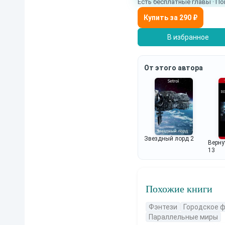
Есть бесплатные главы · По
В избранное
От этого автора
Звездный лорд 2
Верну
13
Похожие книги
Фэнтези
Городское 
Параллельные миры