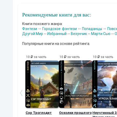
Рекомендуемые книги для вас:
Книги похожего жанра:
Фэнтези
--
Городское фэнтези
--
Попаданцы
--
Повс
Другой Мир
--
Избранный
--
Везунчик
--
Марти Сью
--
О
Популярные книги на основе рейтинга.
10
за часть
10
за часть
10
за часть
Сэр Троглодит
Осколки прошлого
Неучтенный 3