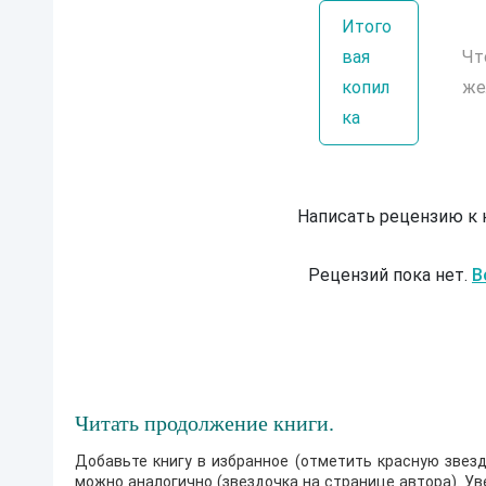
Итого
вая
Чт
копил
же
ка
Написать рецензию к
Рецензий пока нет.
В
Читать продолжение книги.
Добавьте книгу в избранное (отметить красную звезд
можно аналогично (звездочка на странице автора). У