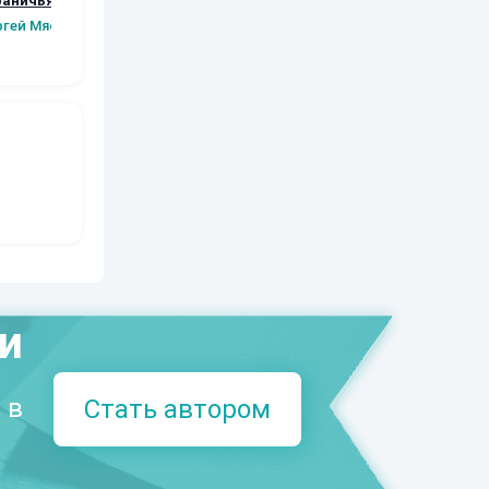
раничья.
Книга 5
Наталья
Шаров Конста
вые шаги.
ргей Мясищев
Шкуриндина
Сергей Мясищев
Викторов
а 2
ми
 в
Стать автором