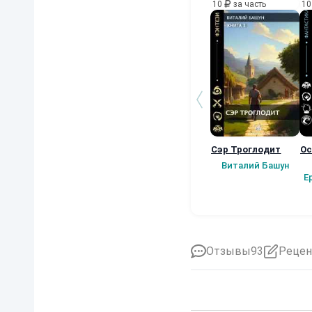
10
за часть
1
Сэр Троглодит
Ос
Виталий Башун
Е
Отзывы
93
Рецен