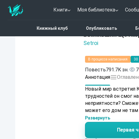
Книги
Моя библиотека
Сооб
Главная
Каталог
Фэн
Книжный клуб
Опубликовать
Б
4.9 (16)
Выживший 2(отко
Setroi
В процессе написания
30
Повесть
791.7K зн.
7
Аннотация
Оглавлен
Новый мир встретил К
трудностей он смог на
неприятности? Сможет
может его дом не там 
Развернуть
Первая ч