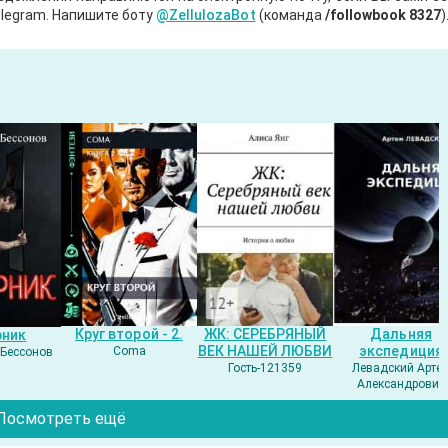
legram. Напишите боту
@ZellulozaBot
(команда
/followbook 8327
)
Круг второй - 2.
ЖК: СЕРЕБРЯНЫЙ
Дальняя
рник
ВЕК НАШЕЙ ЛЮБВИ
экспедиция
Coma
Бессонов
Гость-121359
Левадский Арте
Александрович
Посмотреть ещё