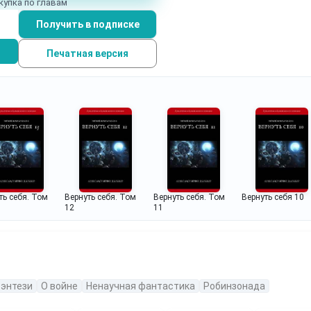
купка по главам
Получить в подписке
Печатная версия
ть себя. Том
Вернуть себя. Том
Вернуть себя. Том
Вернуть себя 10
12
11
фэнтези
О войне
Ненаучная фантастика
Робинзонада