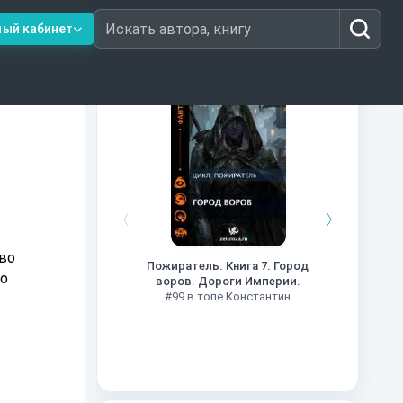
ный кабинет
Искать автора, книгу
Книги из топ-100
Кни
#34 в 
во
Пожиратель. Книга 7. Город
го
воров. Дороги Империи.
#99 в топе Константин
Муравьев