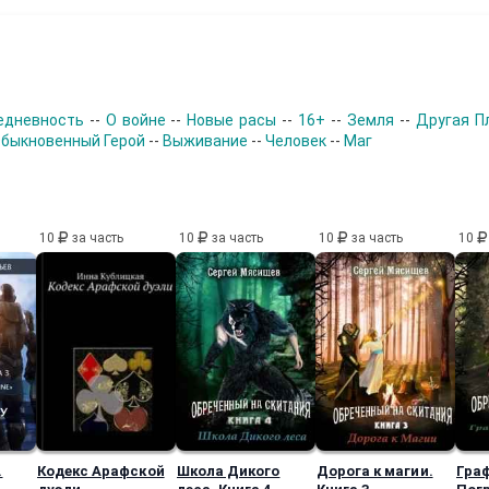
едневность
--
О войне
--
Новые расы
--
16+
--
Земля
--
Другая П
быкновенный Герой
--
Выживание
--
Человек
--
Маг
10
за часть
10
за часть
10
за часть
10
.
Кодекс Арафской
Школа Дикого
Дорога к магии.
Гра