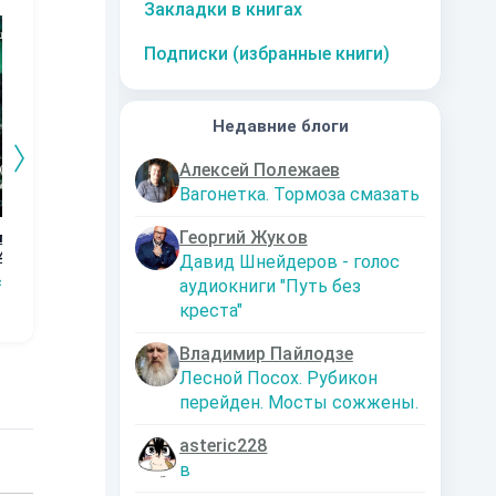
10
за часть
10
за часть
10
за часть
1
Закладки в книгах
Подписки (избранные книги)
Недавние блоги
Алексей Полежаев
Вагонетка. Тормоза смазать
Георгий Жуков
го
Дорога к магии.
Графство
Возвращение
Ор
4
Книга 3
Пограничья.
Кн
Давид Шнейдеров - голос
Наталья
Первые шаги.
сищев
Сергей Мясищев
Сергей Мясищев
Шкуриндина
С
аудиокниги "Путь без
Книга 2
креста"
Владимир Пайлодзе
Лесной Посох. Рубикон
перейден. Мосты сожжены.
asteric228
в