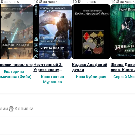
0
за часть
10
за часть
10
за часть
10
за часть
колки прошлого
Неучтенный 3.
Кодекс Арафской
Школа Дико
Угроза клану
дуэли
леса. Книга 
Екатерина
(Альтернативное
рмачкова (Фиби)
Константин
Инна Кублицкая
Сергей Мя
продолжение)
Муравьев
зии
Копилка