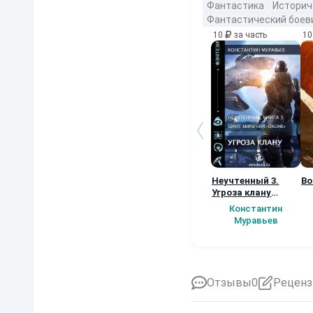
Фантастика
Историч
Фантастический боев
10
за часть
1
Неучтенный 3.
Во
Угроза клану
(Альтернативное
Константин
продолжение)
Муравьев
Отзывы
0
Реценз