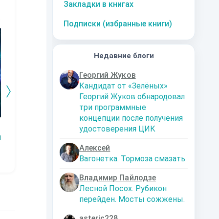
Закладки в книгах
Подписки (избранные книги)
10
за часть
10
за часть
10
за часть
1
Недавние блоги
Георгий Жуков
Кандидат от «Зелёных»
Георгий Жуков обнародовал
три программные
концепции после получения
Змей.
Технарь.
Заместитель
Эк
удостоверения ЦИК
императора
Р
Наталья
Константин
Шкуриндина
Муравьев
Аксюта Янсен
Алексей
Вагонетка. Тормоза смазать
Владимир Пайлодзе
Лесной Посох. Рубикон
перейден. Мосты сожжены.
asteric228