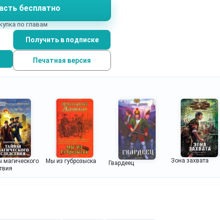
асть бесплатно
вается и будущее империи…
купка по главам
Получить в подписке
Печатная версия
Зона захвата
 магического
Мы из губрозыска
Гвардеец
твия