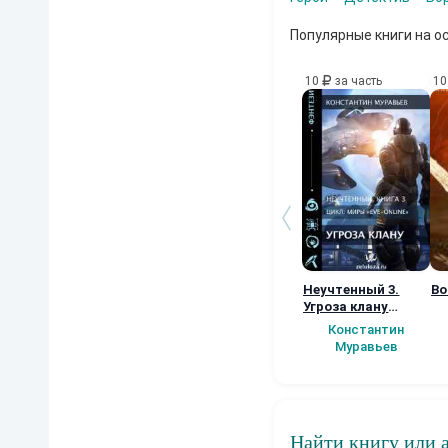
Популярные книги на о
10
за часть
1
Неучтенный 3.
Во
Угроза клану
(Альтернативное
Константин
продолжение)
Муравьев
Найти книгу или 