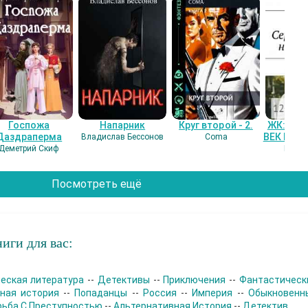
Госпожа
Напарник
Круг второй - 2.
ЖК: СЕ
Даздраперма
ВЕК НАШ
Владислав Бессонов
Coma
Деметрий Скиф
Гость
Посмотреть ещё
иги для вас:
еская литература
--
Детективы
--
Приключения
--
Фантастическ
ная история
--
Попаданцы
--
Россия
--
Империя
--
Обыкновенн
рьба С Преступностью
--
Альтернативная История
--
Детектив