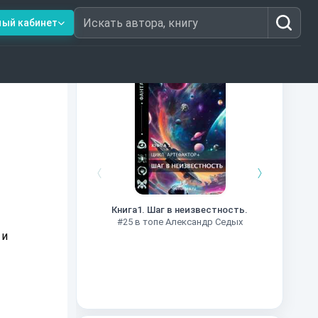
ный кабинет
Искать автора, книгу
Книги из топ-100
Далёкие
Импе
Книга1. Шаг в неизвестность.
#27 в 
#25 в топе Александр Седых
 и