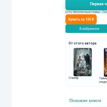
Первая ч
того — на кону оказы
Есть бесплатные главы · По
В избранное
От этого автора
Стажёр
Тайны
следс
Похожие книги