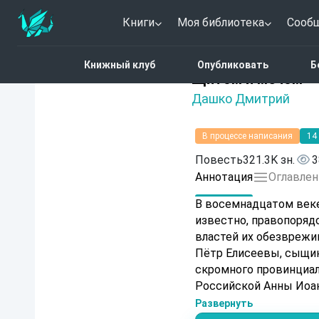
Книги
Моя библиотека
Сооб
Главная
Каталог
Фант
Книжный клуб
Опубликовать
Б
Нет оценок
Щитом и мечом
Дашко Дмитрий
В процессе написания
14
Повесть
321.3K зн.
3
Аннотация
Оглавлен
В восемнадцатом веке
известно, правопорядо
властей их обезврежив
Пётр Елисеевы, сыщики Тайной канце
скромного провинциа
Российской Анны Иоа
Елисеевы. Кто ж знал,
Развернуть
общества: от разбойн