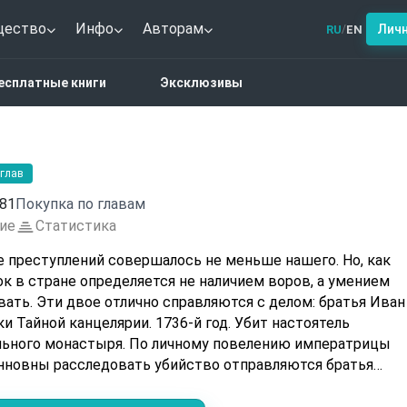
щество
Инфо
Авторам
Лич
RU
EN
/
астика
Щитом и мечом
есплатные книги
Эксклюзивы
 глав
81
Покупка по главам
ие
Статистика
 преступлений совершалось не меньше нашего. Но, как
к в стране определяется не наличием воров, а умением
ать. Эти двое отлично справляются с делом: братья Иван
лярии. 1736-й год. Убит настоятель
льного монастыря. По личному повелению императрицы
нновны расследовать убийство отправляются братья
 что рутинное с виду дело затронет самые разные круги
иков с большой дороги до влиятельнейших вельмож! Мало