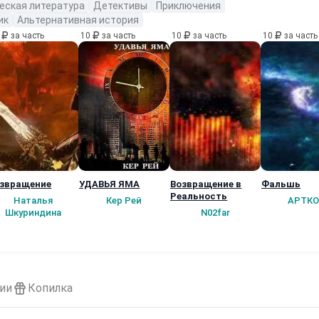
еская литература
Детективы
Приключения
ик
Альтернативная история
0
за часть
10
за часть
10
за часть
10
за часть
звращение
УДАВЬЯ ЯМА
Возвращение в
Фальшь
Реальность
Наталья
Кер Рей
АРТКО
Шкуриндина
N02far
ии
Копилка