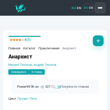
RU
EN
/
RU
EN
/
4 (1)
Главная
Каталог
Приключения
Анархист
Анархист
Михаил Тихонов
,
Андрей Тихонов
Завершено
4 главы
Роман
94.5K зн.
327
Покупка по главам
10
Цикл:
Проект Лета