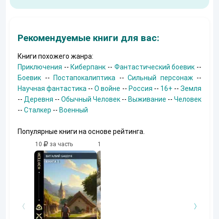
Рекомендуемые книги для вас:
Книги похожего жанра:
Приключения
--
Киберпанк
--
Фантастический боевик
--
Боевик
--
Постапокалиптика
--
Сильный персонаж
--
Научная фантастика
--
О войне
--
Россия
--
16+
--
Земля
--
Деревня
--
Обычный Человек
--
Выживание
--
Человек
--
Сталкер
--
Военный
Популярные книги на основе рейтинга.
10
за часть
10
за часть
10
за часть