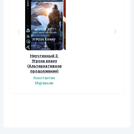
Неучтенный 3.
Возвращение
УДАВЬЯ ЯМА
Угроза клану
Наталья
Кер Рей
(Альтернативное
Шкуриндина
продолжение)
Константин
Муравьев