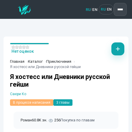
RU
EN
/
RU
EN
/
Нет оценок
Главная
Каталог
Приключения
Я хостесс или Дневники русской гейши
Я хостесс или Дневники русской
гейши
Саюри Ко
В процессе написания
3 главы
Роман
60.8K зн.
256
Покупка по главам