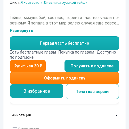
Цикл:
Я хостес или Дневники русской гейши
Гейша, мизушобай, хостесс, торенто...нас называли по-
разному. Я попала в этот мир волею случая еще совсем
юной, а задержалась там на много лет, став одной из
Развернуть
самых популярных и высокооплачиваемых работниц.
Окунитесь со мной в этот тайный мир и я расскажу вам
Первая часть бесплатно
то, чего вы не увидите в телевизоре и не услышите по
радио. Эта книга не просто воспоминания. В ней собран
Есть бесплатные главы · Покупка по главам · Доступно
весь мой опыт, наблюдения, интересные факты и
по подписке
открытия о ночной работе и Японии в целом.
Получить в подписке
Оформить подписку
В избранное
Печатная версия
Аннотация
Оглавление