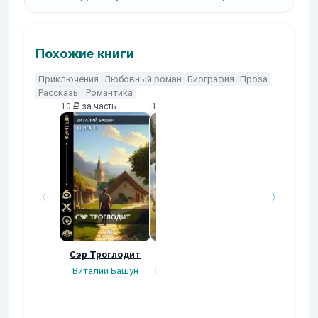
Похожие книги
Приключения
Любовный роман
Биография
Проза
Рассказы
Романтика
10
за часть
10
за часть
10
за часть
Сэр Троглодит
Потерянная.
Кровавый турн
Виталий Башун
Плотников Сергей
Gatts