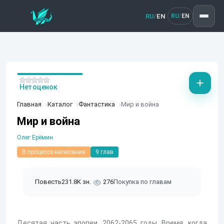
RU
EN
/
RU
EN
/
Нет оценок
Главная
Каталог
Фантастика
Мир и война
Мир и война
Олег Ерёмин
В процессе написания
9 глав
Повесть
231.8K зн.
276
Покупка по главам
Десятая часть эпопеи. 2062-2065 годы. Время, когда