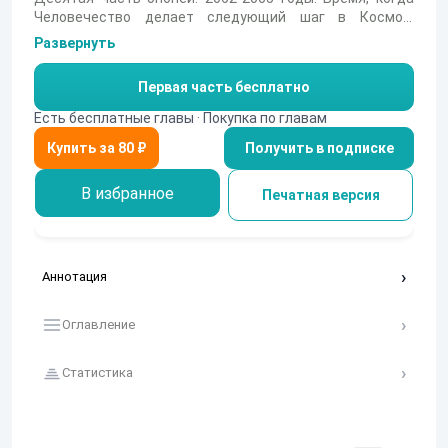
Человечество делает следующий шаг в Космос,
поднимается на еще одну, пусть небольшую, ступеньку.
Развернуть
После двадцатилетнего перерыва Роскосмос
возобновляет экспедиции на Юпитер, а в точке
Первая часть бесплатно
Лагранжа строится большая промышленная база.
Героические свершения над планетой Земля, которую
Есть бесплатные главы · Покупка по главам
опять разрывает большая война. На этот раз полыхает
Получить в подписке
Африка, и так, что из космоса видно. Но, главное,
конечно же, люди. Судьбы старых и новых героев.
В избранное
Печатная версия
Аннотация
Оглавление
Статистика