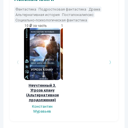
Фантастика
Подростковая фантастика
Драма
Альтернативная история
Постапокалипсис
Социально-психологическая фантастика
10
за часть
10
за часть
10
за часть
Неучтенный 3.
Возвращение
УДАВЬЯ ЯМА
Угроза клану
Наталья
Кер Рей
(Альтернативное
Шкуриндина
продолжение)
Константин
Муравьев