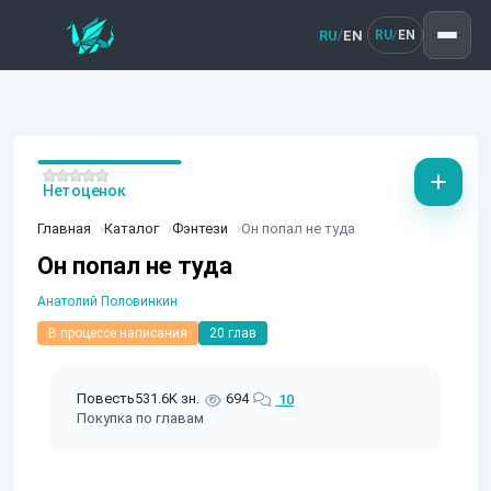
RU
EN
/
RU
EN
/
Нет оценок
Главная
Каталог
Фэнтези
Он попал не туда
Он попал не туда
Анатолий Половинкин
В процессе написания
20 глав
Повесть
531.6K зн.
694
10
Покупка по главам