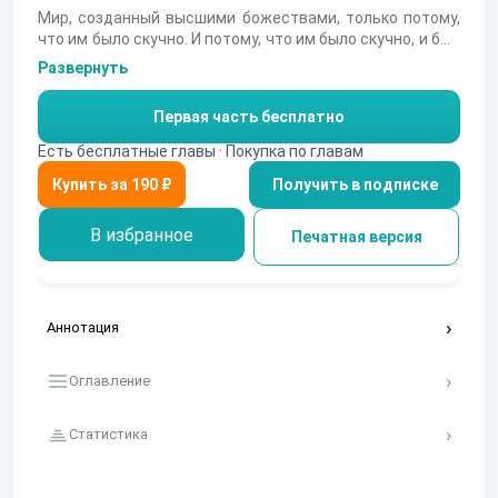
Мир, созданный высшими божествами, только потому,
что им было скучно. И потому, что им было скучно, и был
создан он, Кингджинн, божественная сущность,
Развернуть
ставший кем-то вроде игрока в ролевой игре. Теперь
ему нужно не просто выжить в этом не слишком-то
Первая часть бесплатно
дружелюбном ему мире, но еще и заслужить уважение у
его обитателей, чтобы стать для них богом.
Есть бесплатные главы · Покупка по главам
Получить в подписке
В избранное
Печатная версия
Аннотация
Оглавление
Статистика