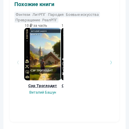
Похожие книги
Фэнтези
ЛитРПГ
Пародия
Боевые искусства
Превращение
РеалРПГ
10
за часть
10
за часть
10
за часть
Сэр Троглодит
Осколки прошлого
Неучтенный 3
Угроза клану
Виталий Башун
Екатерина
(Альтернативн
Ермачкова (Фиби)
продолжение
Константин
Муравьев