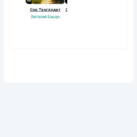
Сэр Троглодит
Осколки прошлого
Неучтенный 3
Угроза клану
Виталий Башун
Екатерина
(Альтернативн
Ермачкова (Фиби)
продолжение
Константин
Муравьев