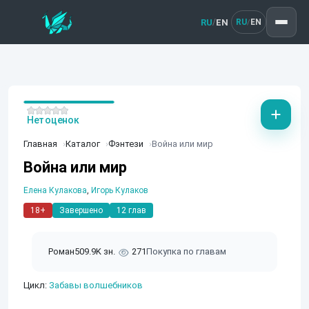
RU
EN
/
RU
EN
/
Нет оценок
Главная
Каталог
Фэнтези
Война или мир
Война или мир
Елена Кулакова
,
Игорь Кулаков
18+
Завершено
12 глав
Роман
509.9K зн.
271
Покупка по главам
Цикл:
Забавы волшебников