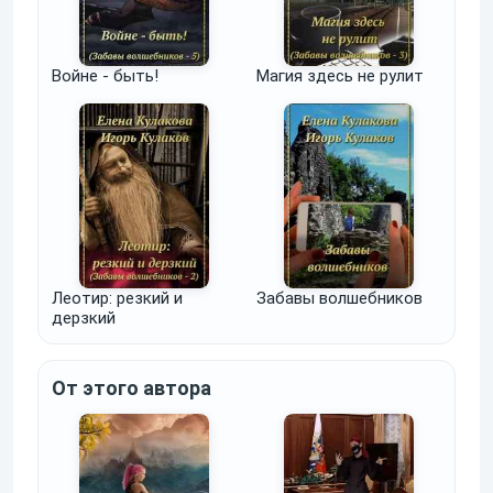
Войне - быть!
Магия здесь не рулит
Леотир: резкий и
Забавы волшебников
дерзкий
От этого автора