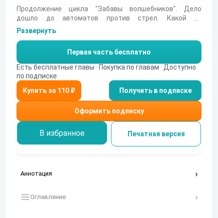
Продолжение цикла "Забавы волшебников". Дело
дошло до автоматов против стрел. Какой из
параллельных (таких разных и таких похожих) миров,
Развернуть
вступающих в контакт, быстрее скатится к обычному
омерзительному и кровавому скотству войны?
Первая часть бесплатно
Есть бесплатные главы · Покупка по главам · Доступно
по подписке
Получить в подписке
Оформить подписку
В избранное
Печатная версия
Аннотация
Оглавление