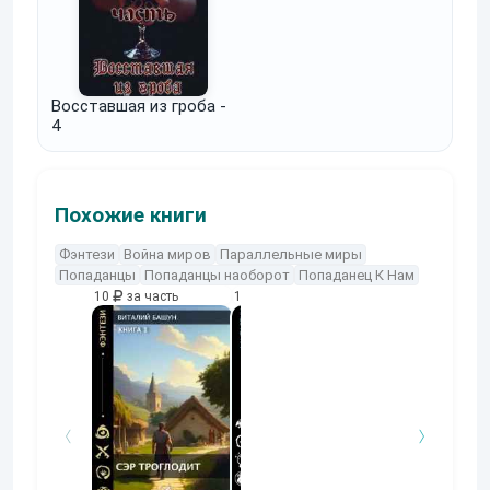
Восставшая из гроба -
4
Похожие книги
Фэнтези
Война миров
Параллельные миры
Попаданцы
Попаданцы наоборот
Попаданец К Нам
10
за часть
10
за часть
10
за часть