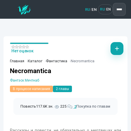
RU
EN
/
RU
EN
/
Нет оценок
Главная
Каталог
Фантастика
Necromantica
Necromantica
Фантэск Мечтнаб
В процессе написания
2 главы
Повесть
117.6K зн.
225
Покупка по главам
2
Рассказы и повести, не обязательно о мертвецах или