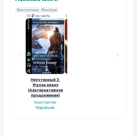
Фантастика
Фэнтези
10
за часть
10
за часть
10
за часть
Неучтенный 3.
Возвращение
УДАВЬЯ ЯМА
Угроза клану
Наталья
Кер Рей
(Альтернативное
Шкуриндина
продолжение)
Константин
Муравьев