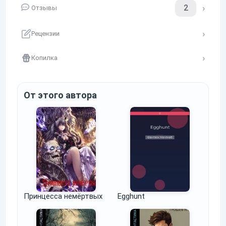
2
Отзывы
Рецензии
Копилка
От этого автора
Принцесса немёртвых
Egghunt