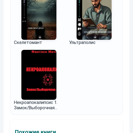
Скелетомант
Ультраполис
Некроапокалипсис 1.
Замок/Выборочная
слепота.
Похожие книги