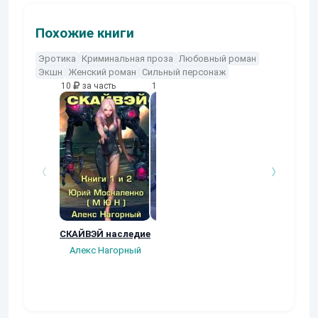
Похожие книги
Эротика
Криминальная проза
Любовный роман
Экшн
Женский роман
Сильный персонаж
10
за часть
10
за часть
10
за часть
СКАЙВЭЙ наследие
Ренесанс
Квест любовни
(Виват,
Алекс Нагорный
Dark_Rus(Ruslan
квартерон!)
Dark)
Михаил Бакове