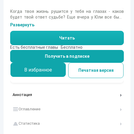
Когда твоя жизнь рушится у тебя на глазах - каков
будет твой ответ судьбе? Еще вчера у Юли все было
хорошо: у нее была мечта открыть свою фотостудию, у
Развернуть
нее был любимый человек, перед ней маячило светлое
будущее. Если бы не известие об измене любимого,
Читать
которое раскрошило Юлю вместе со всеми ее
надеждами... А тут еще этот тупой здоровяк, который
Есть бесплатные главы · Бесплатно
так и норовит поквитаться с ней за то, что она
Получить в подписке
вмешалась в его жизнь со своей фотокамерой...
В избранное
Печатная версия
Аннотация
Оглавление
Статистика