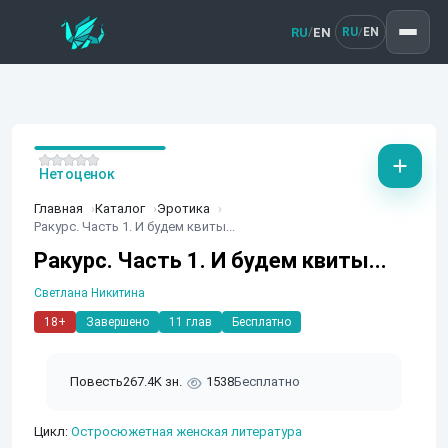
RU
EN
/
RU
EN
/
Нет оценок
Главная
Каталог
Эротика
Ракурс. Часть 1. И будем квиты...
Ракурс. Часть 1. И будем квиты...
Светлана Никитина
18+
Завершено
11 глав
Бесплатно
Повесть
267.4K зн.
1538
Бесплатно
Цикл:
Остросюжетная женская литература