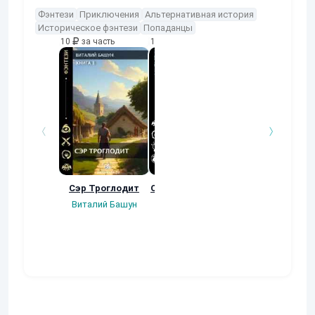
Фэнтези
Приключения
Альтернативная история
Историческое фэнтези
Попаданцы
10
за часть
10
за часть
10
за часть
Сэр Троглодит
Осколки прошлого
Неучтенный 3
Угроза клану
Виталий Башун
Екатерина
(Альтернативн
Ермачкова (Фиби)
продолжение
Константин
Муравьев