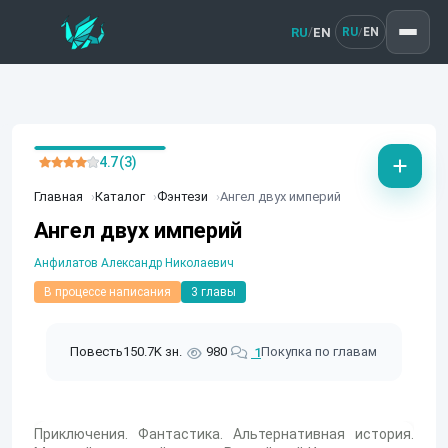
RU
EN
/
RU
EN
/
4.7 (3)
Главная
Каталог
Фэнтези
Ангел двух империй
Ангел двух империй
Анфилатов Александр Николаевич
В процессе написания
3 главы
Повесть
150.7K зн.
980
Покупка по главам
1
Приключения. Фантастика. Альтернативная история.