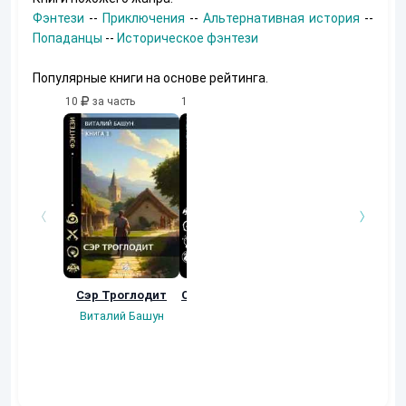
Фэнтези
--
Приключения
--
Альтернативная история
--
Попаданцы
--
Историческое фэнтези
Популярные книги на основе рейтинга.
10
за часть
10
за часть
10
за часть
Сэр Троглодит
Осколки прошлого
Неучтенный 3.
Угроза клану
Виталий Башун
Екатерина
(Альтернативное
Ермачкова (Фиби)
продолжение)
Константин
Муравьев