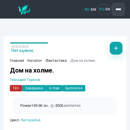
RU
EN
/
RU
EN
/
Нет оценок
Главная
Каталог
Фантастика
Дом на холме.
Дом на холме.
Геннадий Тарасов
18+
Завершено
6 глав
Бесплатно
Роман
149.6K зн.
850
Бесплатно
Цикл:
Литоралье.