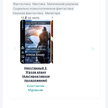
Фантастика
Мистика
Магический реализм
Социально-психологическая фантастика
Научная фантастика
Милитари
10
за часть
10
за часть
10
за часть
Неучтенный 3.
Возвращение
УДАВЬЯ ЯМА
Угроза клану
Наталья
Кер Рей
(Альтернативное
Шкуриндина
продолжение)
Константин
Муравьев