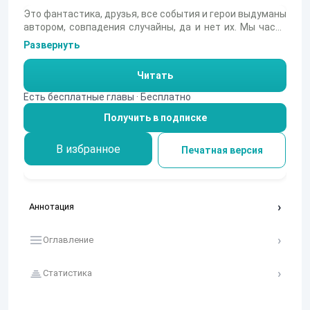
Это фантастика, друзья, все события и герои выдуманы
автором, совпадения случайны, да и нет их. Мы часто
не замечаем, как неведомое прорастает сквозь
Развернуть
повседневность, но чаще всего именно так и
происходит. Что делать? Кому-то приходится
Читать
разбираться. В нашем случае до истины пытается
докопаться молодой офицер и штурман наведения
Есть бесплатные главы · Бесплатно
капитан Таганцев, не подозревая, куда заведет его
Получить в подписке
расследование...
В избранное
Печатная версия
Аннотация
Оглавление
Статистика