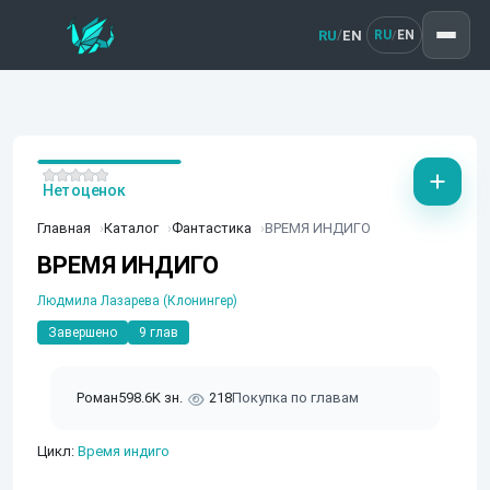
RU
EN
/
RU
EN
/
Нет оценок
Главная
Каталог
Фантастика
ВРЕМЯ ИНДИГО
ВРЕМЯ ИНДИГО
Людмила Лазарева (Клонингер)
Завершено
9 глав
Роман
598.6K зн.
218
Покупка по главам
Цикл:
Время индиго