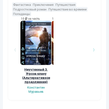
Фантастика
Приключения
Путешествия
Подростковый роман
Путешествие во времени
Попаданцы
10
за часть
10
за часть
10
за часть
Неучтенный 3.
Возвращение
УДАВЬЯ ЯМА
Угроза клану
Наталья
Кер Рей
(Альтернативное
Шкуриндина
продолжение)
Константин
Муравьев